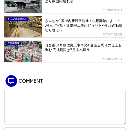
より稼働開始予定
2021年6月29日
JR三ノ宮新駅ビル
さんちか1番街内新通路開通！供用開始によって
JR三ノ宮駅ビル開発工事に伴う地下や地上の動線
切り替えへ
2024年12月2日
三宮再整備
葺合南54号線改良工事その4 交差点周りの仕上も
進む 完成期限は7月末へ延長
2020年7月10日
COMMENT