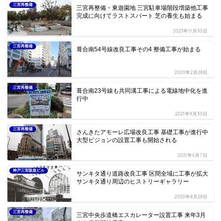
三宮再整備
三宮再整備・東遊園地 三宮駐車場階段増築他工事
完成に向けてラストスパート 芝の養生も始まる
2023年11月30日
三宮再整備
葺合南54号線改良工事その4 整備工事が始まる
2020年2月28日
三宮再整備
葺合南23号線も共同溝工事による電線地中化を進
行中
2021年9月30日
三宮再整備
さんきたアモーレ広場改良工事 基礎工事が進行中
大型ビジョンの設置工事も開始される
2021年6月7日
神戸三宮阪急ビル
サンキタ通り道路改良工事 区間全域に工事が拡大
サンキタ通り周辺のヒストリーギャラリー
2020年8月28日
三宮再整備
三宮中央歩道橋エスカレーター設置工事 来年3月