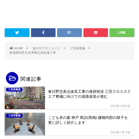
HOME
進行中プロジェクト
三宮再整備
東遊園地芝生化実験広場改修工事
関連記事
三宮再整備
春日野交差点改良工事の進捗状況 三宮クロススク
エア整備に向けての道路改造が進む
2023年10月6日
三宮再整備
こども本の森 神戸 再訪(再掲) 建物内部の様子を
更に詳しく紹介します
2022年7月13日