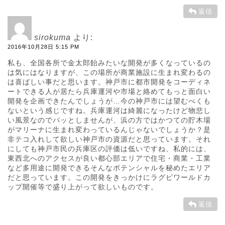
返信
sirokuma
より:
2016年10月28日 5:15 PM
私も、全国各所で金太郎飴みたいな開発が多くなっているの
は気にはなりますが、この場所が商業施設に生まれ変わるの
は喜ばしい事だと思います。神戸市に都市開発をコーディネ
ートできる人が居たら兵庫運河や市場と絡めてもっと面白い
開発を企画できたんでしょうが…今の神戸市には望むべくも
ないという感じですね。兵庫運河は綺麗になったけど物悲し
い風景なのでパッとしませんが、浜の方ではかつての貯木場
がマリーナに生まれ変わっているんじゃないでしょうか？是
非テコ入れして欲しい神戸市の資源だと思っています。それ
にしても神戸市民の兵庫区の評価は低いですね、私的には、
東西北へのアクセスが良い都心部エリアで住宅・商業・工業
など多用途に開発できるそんなポテンシャルを秘めたエリア
だと思っています。この開発をきっかけにラグビワールドカ
ップ開催等で盛り上がって欲しいものです。
返信