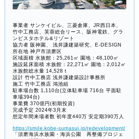
事業者 サンケイビル、三菱倉庫、JR西日本、
竹中工務店、芙蓉総合リース、阪神電鉄、グラ
ンビスタホテル&リゾート
協力者 阪神園、 浅井謙建築研究、E-DESIGN
所在地 神戸市須磨区
区域面積 水族館：25,261㎡ 園地：48,100㎡
施設延床面積 水族館：22,271㎡ 園地：2,012㎡
水族館総水量 14,528ｔ
設計 竹中工務店 浅井謙建築設計事務所
施工 竹中工務店 鴻池組
駐車場台数 1,110台(立体駐車場 716台 平面駐
車場394台)
事業費 370億円(初期投資)
完成予定 2024年3月末
想定年間来場者数 初年度440万 安定期390万人
https://smile.kobe-sumasui.jp/redevelopment/
「須磨海浜水族園・海浜公園 再整備プロジェ