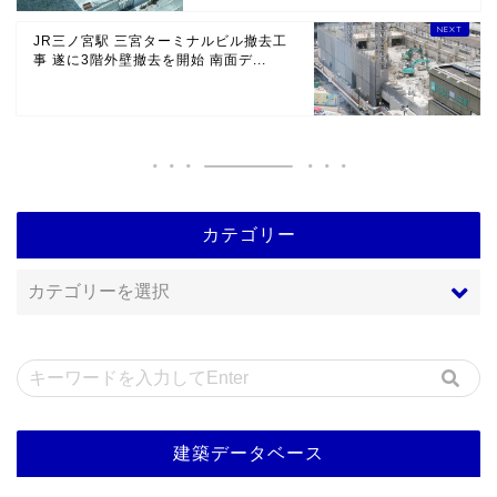
JR三ノ宮駅 三宮ターミナルビル撤去工
事 遂に3階外壁撤去を開始 南面デ...
カテゴリー
建築データベース