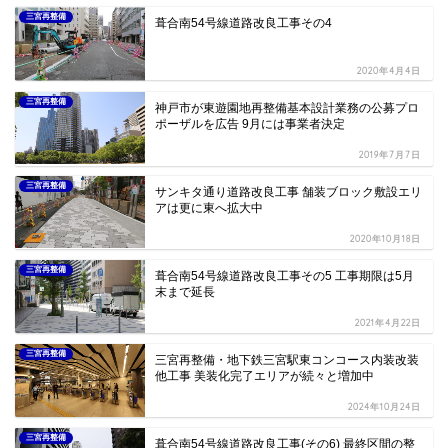
三宮再整備
葺合南54号線道路改良工事その4
2020年4月4日
三宮再整備
神戸市が東遊園地再整備基本設計業務の公募プロ
ポーザルを広告 9月には事業者決定
2019年7月7日
三宮再整備
サンキタ通り道路改良工事 舗装ブロック敷設エリ
アは更に東へ拡大中
2020年10月18日
三宮再整備
葺合南54号線道路改良工事その5 工事期限は5月
末まで延長
2021年4月22日
三宮再整備
三宮再整備・地下鉄三宮駅東コンコース内装改装
他工事 美装化完了エリアが続々と増加中
2024年10月24日
三宮再整備
葺合南54号線道路改良工事(その6) 最終区間の整