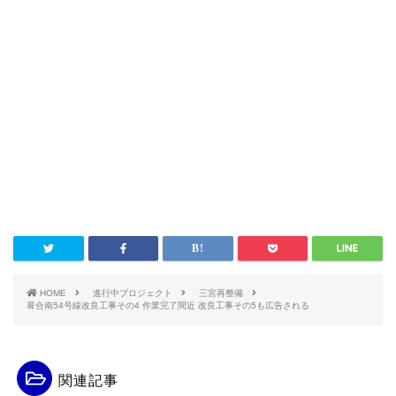
HOME
進行中プロジェクト
三宮再整備
葺合南54号線改良工事その4 作業完了間近 改良工事その5も広告される
関連記事