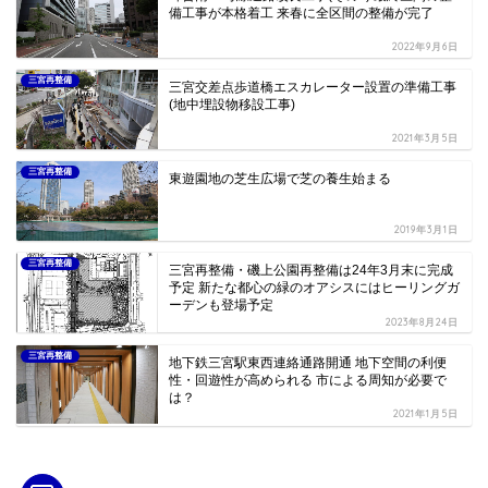
備工事が本格着工 来春に全区間の整備が完了
2022年9月6日
三宮再整備
三宮交差点歩道橋エスカレーター設置の準備工事
(地中埋設物移設工事)
2021年3月5日
三宮再整備
東遊園地の芝生広場で芝の養生始まる
2019年3月1日
三宮再整備
三宮再整備・磯上公園再整備は24年3月末に完成
予定 新たな都心の緑のオアシスにはヒーリングガ
ーデンも登場予定
2023年8月24日
三宮再整備
地下鉄三宮駅東西連絡通路開通 地下空間の利便
性・回遊性が高められる 市による周知が必要で
は？
2021年1月5日