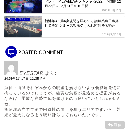
ベント「MEYAMEYA(メヤメヤ) 2022」を開催 12
月22日～12月31日の10日間
2022年11月13日
ウォーターフロント
新港第3・第4突堤間を埋め立て 護岸築造工事落
札者決定 クルーズ客船受け入れ体制強化開始
2019年8月25日
POSTED COMMENT
EYESTAR
より:
2025年1月17日 12:35 PM
海側・山側それぞれからの眺望を妨げないよう低層建造物に
拘っているのでしょうが、確実な集客が見込める提案がある
ならば、柔軟な姿勢で耳を傾けるのも良いのかもしれません
ね。
折角埋め立ててまで回遊性の向上を狙うエリアですから、効
果が最大になるよう取り計らってもらいたいです。
返信