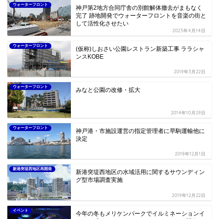
ウォーターフロント
神戸第2地方合同庁舎の別館解体撤去がまもなく
完了 跡地開発でウォーターフロントを音楽の街と
して活性化させたい
2025年4月14日
ウォーターフロント
(仮称)しおさい公園レストラン新築工事 ララシャ
ンスKOBE
2019年3月22日
ウォーターフロント
みなと公園の改修・拡大
2014年10月29日
ウォーターフロント
神戸港・市施設運営の指定管理者に早駒運輸他に
決定
2018年12月1日
新港突堤西地区再開発
新港突堤西地区の水域活用に関するサウンディン
グ型市場調査実施
2019年12月22日
イベント
今年の冬もメリケンパークでイルミネーションイ