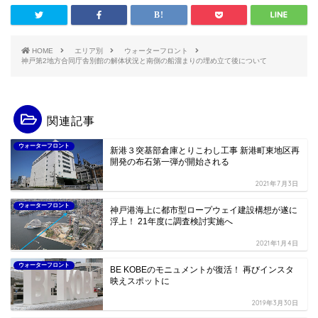
HOME
エリア別
ウォーターフロント
神戸第2地方合同庁舎別館の解体状況と南側の船溜まりの埋め立て後について
関連記事
ウォーターフロント
新港３突基部倉庫とりこわし工事 新港町東地区再
開発の布石第一弾が開始される
2021年7月3日
ウォーターフロント
神戸港海上に都市型ロープウェイ建設構想が遂に
浮上！ 21年度に調査検討実施へ
2021年1月4日
ウォーターフロント
BE KOBEのモニュメントが復活！ 再びインスタ
映えスポットに
2019年3月30日