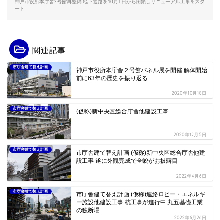
神戸市役所本庁舎2号館再整備 地下通路を10月1日から閉鎖しリニューアル工事をスタ
ート
関連記事
市庁舎建て替え計画
神戸市役所本庁舎２号館パネル展を開催 解体開始
前に63年の歴史を振り返る
2020年10月18日
市庁舎建て替え計画
(仮称)新中央区総合庁舎他建設工事
2020年12月5日
市庁舎建て替え計画
市庁舎建て替え計画 (仮称)新中央区総合庁舎他建
設工事 遂に外観完成で全貌がお披露目
2022年4月6日
市庁舎建て替え計画
市庁舎建て替え計画 (仮称)連絡ロビー・エネルギ
ー施設他建設工事 杭工事が進行中 丸五基礎工業
の独断場
2022年6月26日