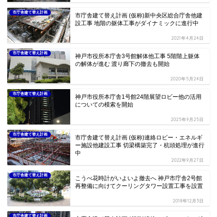
市庁舎建て替え計画
市庁舎建て替え計画 (仮称)新中央区総合庁舎他建
設工事 地階の躯体工事がダイナミックに進行中
2021年4月24日
市庁舎建て替え計画
神戸市役所本庁舎3号館解体他工事 5階階上躯体
の解体が進む 渡り廊下の撤去も開始
2020年5月24日
市庁舎建て替え計画
神戸市役所本庁舎1号館24階展望ロビー他の活用
についての模索を開始
2025年9月25日
市庁舎建て替え計画
市庁舎建て替え計画 (仮称)連絡ロビー・エネルギ
ー施設他建設工事 切梁構築完了・杭頭処理が進行
中
2022年9月27日
市庁舎建て替え計画
こうべ花時計がいよいよ撤去へ 神戸市庁舎2号館
再整備に向けてクーリングタワー設置工事を設置
2018年12月3日
市庁舎建て替え計画