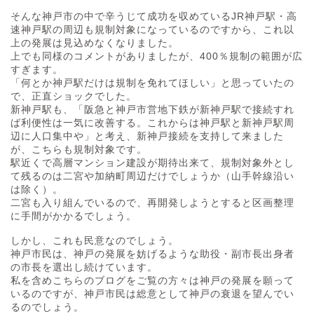
そんな神戸市の中で辛うじて成功を収めているJR神戸駅・高
速神戸駅の周辺も規制対象になっているのですから、これ以
上の発展は見込めなくなりました。
上でも同様のコメントがありましたが、400％規制の範囲が広
すぎます。
「何とか神戸駅だけは規制を免れてほしい」と思っていたの
で、正直ショックでした。
新神戸駅も、「阪急と神戸市営地下鉄が新神戸駅で接続すれ
ば利便性は一気に改善する。これからは神戸駅と新神戸駅周
辺に人口集中や」と考え、新神戸接続を支持して来ました
が、こちらも規制対象です。
駅近くで高層マンション建設が期待出来て、規制対象外とし
て残るのは二宮や加納町周辺だけでしょうか（山手幹線沿い
は除く）。
二宮も入り組んでいるので、再開発しようとすると区画整理
に手間がかかるでしょう。
しかし、これも民意なのでしょう。
神戸市民は、神戸の発展を妨げるような助役・副市長出身者
の市長を選出し続けています。
私を含めこちらのブログをご覧の方々は神戸の発展を願って
いるのですが、神戸市民は総意として神戸の衰退を望んでい
るのでしょう。