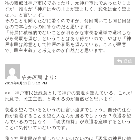
私の親戚は神戸市民であったり、元神戸市民であったりしま
すが、誰もが「神戸は今のままが望ましく、変化は全く望ま
ない」と言います。
そのことを聞くたびに驚くのですが、何回聞いても同じ回答
なので本心からの回答なのだと思います。
「発展に積極的でないことが明らかな市長を選挙で選出しな
がら発展を望む」ということはあり得ないので、やはり「神
戸市民は総意として神戸の衰退を望んている。これが民意
で、民主主義」と考えるのが自然だと思います。
返信
中央区民
より:
2019年6月12日 3:12 PM
>>「神戸市民は総意として神戸の衰退を望んている。これが
民意で、民主主義」と考えるのが自然だと思います。
衰退を望んでいるというのは言い過ぎでしょう。自分の住む
街が衰退することを望む人なんか居るでしょうか？衰退を望
んでいるのではなく、「現状維持」が衰退を意味するという
ことに気付いていないのです。
我々神戸市民が自覚しないといけないのは「現状の神戸は他