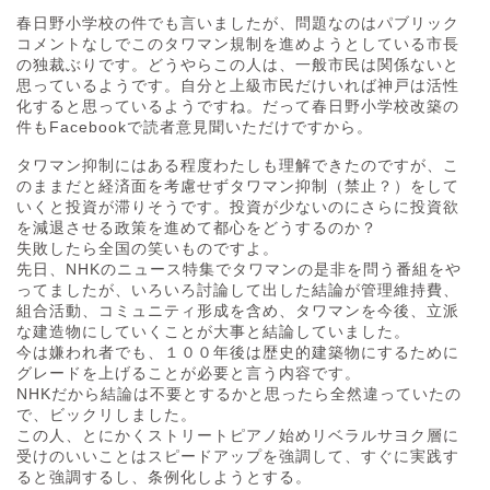
春日野小学校の件でも言いましたが、問題なのはパブリック
コメントなしでこのタワマン規制を進めようとしている市長
の独裁ぶりです。どうやらこの人は、一般市民は関係ないと
思っているようです。自分と上級市民だけいれば神戸は活性
化すると思っているようですね。だって春日野小学校改築の
件もFacebookで読者意見聞いただけですから。
タワマン抑制にはある程度わたしも理解できたのですが、こ
のままだと経済面を考慮せずタワマン抑制（禁止？）をして
いくと投資が滞りそうです。投資が少ないのにさらに投資欲
を減退させる政策を進めて都心をどうするのか？
失敗したら全国の笑いものですよ。
先日、NHKのニュース特集でタワマンの是非を問う番組をや
ってましたが、いろいろ討論して出した結論が管理維持費、
組合活動、コミュニティ形成を含め、タワマンを今後、立派
な建造物にしていくことが大事と結論していました。
今は嫌われ者でも、１００年後は歴史的建築物にするために
グレードを上げることが必要と言う内容です。
NHKだから結論は不要とするかと思ったら全然違っていたの
で、ビックリしました。
この人、とにかくストリートピアノ始めリベラルサヨク層に
受けのいいことはスピードアップを強調して、すぐに実践す
ると強調するし、条例化しようとする。