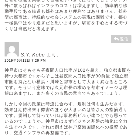
外に散らばればインフラのコストは増えますし、効率的な移
動手段である鉄道も郊外はあまり便利ではありません。郊外
型の都市は、持続的な社会システムの実現は困難です。都心
一極集中はやり過ぎだと思いますが、駅前を中心とする街づ
くりは当然だと考えます。
返信
S.Y. Kobe
より:
2019年6月12日 7:29 PM
神戸市はそもそも昼夜間人口比率が102を超え、独立都市圏を
持つ大都市ですからそこは昼夜間人口比率が90前後で独立都
市圏を持たない横浜・川崎と都市として大きく異なるところ
です。そういう意味では久元市長の求める都市イメージは理
解出来ますし、また多くの市民の意向でもあるでしょう。
しかし今回の政策は時流に合わず、規制は何も生みださず、
効果は期待出来ず弊害のほうが大きいのは皆さんの指摘通り
です。規制して待っていれば事務所ビルが建つとでも思って
いるのでしょうか。神戸市はまずビジネス基盤の強化に全力
を注ぐべきです。それは例えば神戸空港国際化への投資であ
り、交通インフラの再整備です。