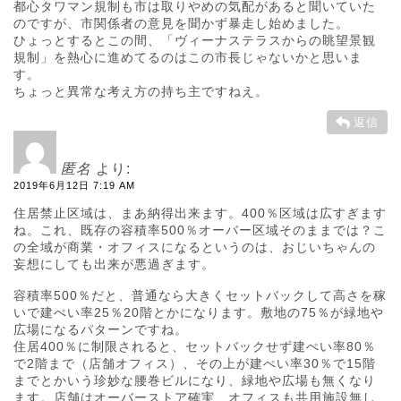
都心タワマン規制も市は取りやめの気配があると聞いていた
のですが、市関係者の意見を聞かず暴走し始めました。
ひょっとするとこの間、「ヴィーナステラスからの眺望景観
規制」を熱心に進めてるのはこの市長じゃないかと思いま
す。
ちょっと異常な考え方の持ち主ですねえ。
返信
匿名
より:
2019年6月12日 7:19 AM
住居禁止区域は、まあ納得出来ます。400％区域は広すぎます
ね。これ、既存の容積率500％オーバー区域そのままでは？こ
の全域が商業・オフィスになるというのは、おじいちゃんの
妄想にしても出来が悪過ぎます。
容積率500％だと、普通なら大きくセットバックして高さを稼
いで建ぺい率25％20階とかになります。敷地の75％が緑地や
広場になるパターンですね。
住居400％に制限されると、セットバックせず建ぺい率80％
で2階まで（店舗オフィス）、その上が建ぺい率30％で15階
までとかいう珍妙な腰巻ビルになり、緑地や広場も無くなり
ます。店舗はオーバーストア確実、オフィスも共用施設無し