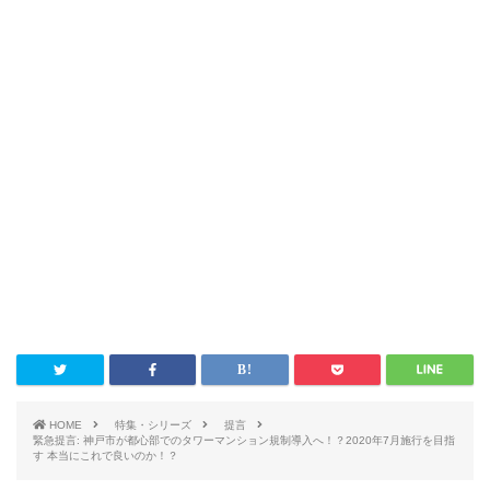
HOME
特集・シリーズ
提言
緊急提言: 神戸市が都心部でのタワーマンション規制導入へ！？2020年7月施行を目指
す 本当にこれで良いのか！？