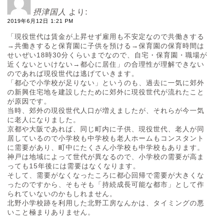
摂津国人
より:
2019年6月12日 1:21 PM
「現役世代は賃金が上昇せず雇用も不安定なので共働きする
→共働きすると保育園に子供を預ける→保育園の保育時間は
せいぜい18時30分くらいまでなので、自宅・保育園・職場が
近くないといけない→都心に居住」の合理性が理解できない
のであれば現役世代は逃げていきます。
「都心で小学校が足りない」というのも、過去に一気に郊外
の新興住宅地を建設したために郊外に現役世代が流れたこと
が原因です。
当時、郊外の現役世代人口が増えましたが、それらが今一気
に老人になりました。
京都や大阪であれば、同じ町内に子供、現役世代、老人が同
居しているので小学校も中学校も老人ホームもコンスタント
に需要があり、町中にたくさん小学校も中学校もあります。
神戸は地域によって世代が異なるので、小学校の需要が高ま
っても15年後には需要はなくなります。
そして、需要がなくなったころに都心回帰で需要が大きくな
ったのですから、そもそも「持続成長可能な都市」として作
られていないのかもしれません。
北野小学校跡を利用した北野工房なんかは、タイミングの悪
いこと極まりありません。