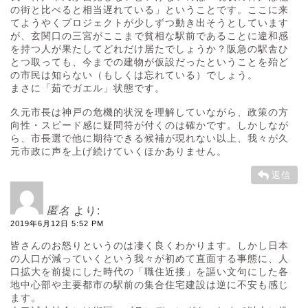
の街と比べると相当遅れている」ということです。ここに来
てようやくプロジェクトが少しずつ動き出そうとしています
が、玄関口の三宮がここまで貧相な駅前であることに違和感
を持つ人が果たしてどれだけ居たでしょうか？阪急の駅舎ひ
とつ取っても、今までの建物が仮設だったということを殆ど
の市民は知らない（もしくは忘れている）でしょう。
まさに「茹でガエル」状態です。
久元市長は神戸の危機的状況を理解していながら、政策の方
向性・スピード感に疑問符が付くのは確かです。しかしなが
ら、市長選で他に期待できる候補が現れない以上、我々が久
元市政に声を上げ続けていくほかありません。
返信
匿名
より:
2019年6月12日 5:52 PM
皆さんのお怒りというのは凄く良くわかります。しかし日本
の人口が減っていくという我々が初めて直面する事態に、人
口拡大を前提にした時代の「職住近接」を謳い文句にした各
地中心部や主要都市の駅前の集合住宅建設は逆に不安も感じ
ます。