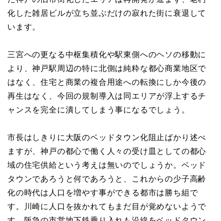
化した雑居ビルが立ち並ぶだけの寂れた街に衰退して
います。
三宮への更なる中枢集積化や駅東側へのヘソの移動に
より、神戸駅周辺の特に北側は純粋な都心商業地区で
はなく、住宅と商業の複合用途への転換にしか今後の
再生はなく、今回の規制導入は同エリアが浮上するチ
ャンスを完全に潰してしまう事になるでしょう。
市長はしきりに大阪のベッドタウン化阻止ばかり述べ
ますが、神戸の都心で働く人々の受け皿としての都心
域の住宅供給という考えは無いのでしょうか。ベッド
タウンであろうと何であろうと、これからの少子高齢
化の時代は人口を増やす事ができる都市は勝ち組で
す。川崎に人口を抜かれてもまだ目が覚めないようで
す。阪急の市営地下鉄乗り入れも沿線をベッドタウン