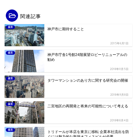
関連記事
提言
神戸市に期待すること
2015年6月1日
提言
神戸市庁舎1号館24階展望ロビーリニューアルの
勧め
2018年9月5日
提言
タワーマンションのあり方に関する研究会の開催
2018年9月8日
提言
二宮地区の再開発と将来の可能性について考える
2018年8月4日
提言
トリドールが本店を東京に移転 企業本社流出を防
ぐには魅力的な新築オフィスビルが必要