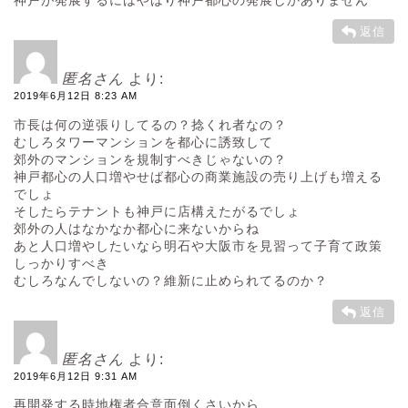
神戸が発展するにはやはり神戸都心の発展しかありません
返信
匿名さん
より:
2019年6月12日 8:23 AM
市長は何の逆張りしてるの？捻くれ者なの？
むしろタワーマンションを都心に誘致して
郊外のマンションを規制すべきじゃないの？
神戸都心の人口増やせば都心の商業施設の売り上げも増える
でしょ
そしたらテナントも神戸に店構えたがるでしょ
郊外の人はなかなか都心に来ないからね
あと人口増やしたいなら明石や大阪市を見習って子育て政策
しっかりすべき
むしろなんでしないの？維新に止められてるのか？
返信
匿名さん
より:
2019年6月12日 9:31 AM
再開発する時地権者合意面倒くさいから