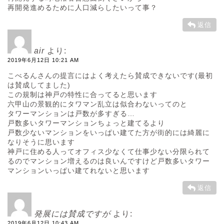
再開発進めるために人口減らしたいって事？
返信
air
より:
2019年6月12日 10:21 AM
こべるんさんの提言にはよく考えたら賛成できないです(最初
は賛成してました)
この規制は神戸の特性に合ってると思います
六甲山の景観的にタワマン乱立は似合わないってのと
タワーマンションは戸数が多すぎる…
戸数多いタワーマンションちょっと建てるより
戸数少ないマンションをいっぱい建てた方が街的には綺麗に
なりそうに思います
神戸に住める人ってオフィス少なくて仕事少ない分限られて
るのでマンション増えるのは良いんですけど戸数多いタワー
マンションいっぱい建てれないと思います
返信
発展には賛成ですが
より:
2019年6月12日 10:43 AM