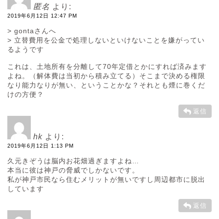
匿名
より:
2019年6月12日 12:47 PM
> gontaさんへ
> 立替費用を公金で処理しないといけないことを嫌がってい
るようです
これは、土地所有を分離して70年定借とかにすれば済みます
よね。（解体費は当初から積み立てる）そこまで決める権限
なり能力なりが無い、ということかな？それとも煙に巻くだ
けの方便？
返信
hk
より:
2019年6月12日 1:13 PM
久元きぞうは脳内お花畑過ぎますよね…
本当に彼は神戸の脅威でしかないです。
私が神戸市民なら住むメリットが無いですし周辺都市に脱出
しています
返信