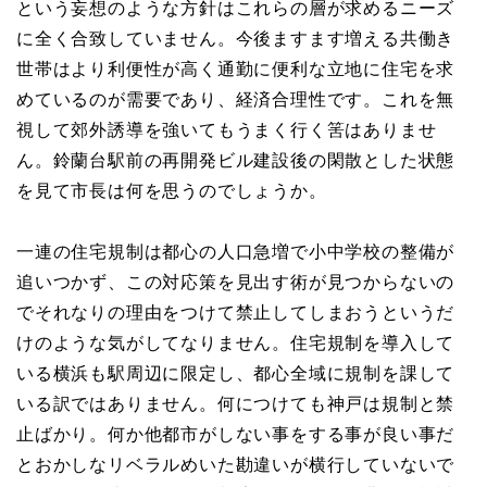
という妄想のような方針はこれらの層が求めるニーズ
に全く合致していません。今後ますます増える共働き
世帯はより利便性が高く通勤に便利な立地に住宅を求
めているのが需要であり、経済合理性です。これを無
視して郊外誘導を強いてもうまく行く筈はありませ
ん。鈴蘭台駅前の再開発ビル建設後の閑散とした状態
を見て市長は何を思うのでしょうか。
一連の住宅規制は都心の人口急増で小中学校の整備が
追いつかず、この対応策を見出す術が見つからないの
でそれなりの理由をつけて禁止してしまおうというだ
けのような気がしてなりません。住宅規制を導入して
いる横浜も駅周辺に限定し、都心全域に規制を課して
いる訳ではありません。何につけても神戸は規制と禁
止ばかり。何か他都市がしない事をする事が良い事だ
とおかしなリベラルめいた勘違いが横行していないで