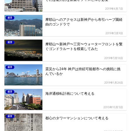
2019年6月7日
提言
摩耶山へのアクセスは新神戸から布引ハーブ園経
由のゴンドラで
2019年3月9日
提言
摩耶山〜新神戸〜三宮〜ウォーターフロントを繋
ぐゴンドラルートを模索してみた
2019年3月16日
提言
震災から24年 神戸は持続可能都市への挑戦に挑
んでいるか
2019年1月26日
提言
海岸通移転計画について考える
2010年10月5日
提言
都心のタワーマンションについて考える