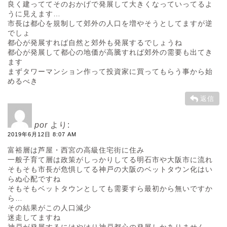
良く建っててそのおかげで発展して大きくなっていってるよ
うに見えます…
市長は都心を規制して郊外の人口を増やそうとしてますが逆
でしょ
都心が発展すれば自然と郊外も発展するでしょうね
都心が発展して都心の地価が高騰すれば郊外の需要も出てき
ます
まずタワーマンション作って投資家に買ってもらう事から始
めるべき
返信
por
より:
2019年6月12日 8:07 AM
富裕層は芦屋・西宮の高級住宅街に住み
一般子育て層は政策がしっかりしてる明石市や大阪市に流れ
そもそも市長が危惧してる神戸の大阪のベットタウン化はい
らぬ心配ですね
そもそもベットタウンとしても需要すら最初から無いですか
ら…
その結果がこの人口減少
迷走してますね