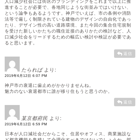
人口減少社会には街区のブランディングをこれまで以上に推
進することが必要で、各地同じような街並みではいけない、
という論争もあるようです。神戸でいえば、市の条例や消防
法等で厳しく制限されている建物のデザインの自由化であっ
たり、デザイン性の高い道路環境、また今回の集合住宅規制
を受けた新しいかたちの職住近接のありかたの検討など、人
口減少社会をリードするための幅広い検討や検証が必要であ
ると思います。
返信
たられば
より:
2019年6月12日 6:07 PM
神戸市の衰退に歯止めがかかりませんね。
魅力のない衰退都市に誰が移り住もうと思うのか。
返信
某京都府民
より:
2019年6月12日 6:59 PM
日本が人口減社会だからこそ、住居やオフィス、商業施設な
ど都市機能を集積して合理化すべきではないでしょうか。郊