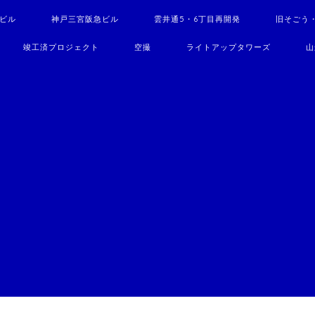
駅ビル
神戸三宮阪急ビル
雲井通5・6丁目再開発
旧そごう
竣工済プロジェクト
空撮
ライトアップタワーズ
山