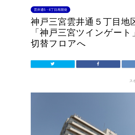
雲井通5・6丁目再開発
神戸三宮雲井通５丁目地
「神戸三宮ツインゲート
切替フロアへ
ス