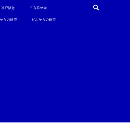
・神戸阪急
三宮再整備
からの眺望
ビルからの眺望