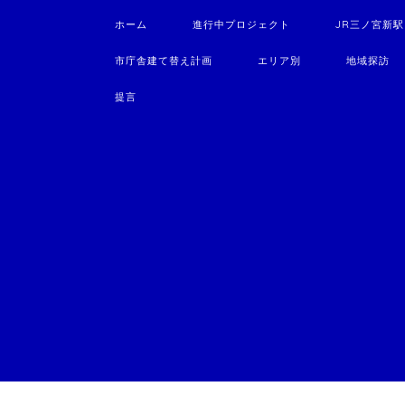
ホーム
進行中プロジェクト
JR三ノ宮新
市庁舎建て替え計画
エリア別
地域探訪
提言