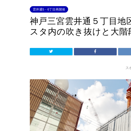
雲井通5・6丁目再開発
神戸三宮雲井通５丁目地
スタ内の吹き抜けと大階
ス