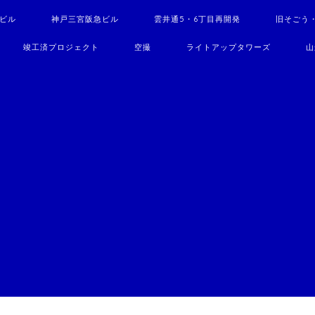
駅ビル
神戸三宮阪急ビル
雲井通5・6丁目再開発
旧そごう
竣工済プロジェクト
空撮
ライトアップタワーズ
山