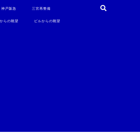
・神戸阪急
三宮再整備
からの眺望
ビルからの眺望