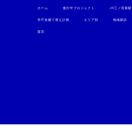
ホーム
進行中プロジェクト
JR三ノ宮新
市庁舎建て替え計画
エリア別
地域探訪
提言