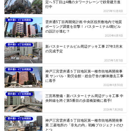
定へ 5丁目は4機のタワークレーンで鉄骨建方進
行中
2025年10月8日
雲井通5・6丁目再開発
雲井通5丁目再開発計画 中央区役所敷地内で地質
ボーリング調査を目撃！ バスターミナルI期ビル
の設計が進む？
2020年6月9日
雲井通5・6丁目再開発
新バスターミナルビル周辺デッキ工事 27年3月末
の完成予定
2025年5月5日
雲井通5・6丁目再開発
神戸三宮雲井通５丁目地区第一種市街地再開発事
業 サンパル・勤労会館・総合庁舎の解体撤去工事
に着手
2022年9月30日
雲井通5・6丁目再開発
三宮再整備・新バスターミナル周辺デッキ工事 中
央幹線を跨ぐ第5番目の歩道橋架橋に着手!
2026年7月28日
雲井通5・6丁目再開発
神戸三宮雲井通５丁目地区第一種市街地再開発事
業 三菱地所の「非丸の内」戦略プロジェクトのひ
とつ