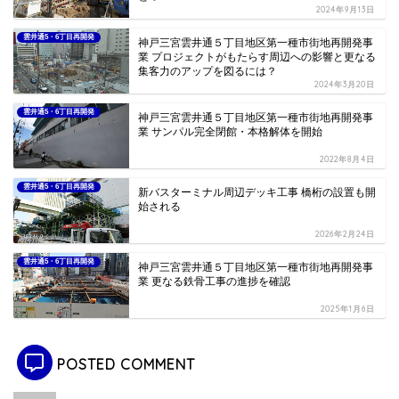
2024年9月13日
雲井通5・6丁目再開発
神戸三宮雲井通５丁目地区第一種市街地再開発事
業 プロジェクトがもたらす周辺への影響と更なる
集客力のアップを図るには？
2024年3月20日
雲井通5・6丁目再開発
神戸三宮雲井通５丁目地区第一種市街地再開発事
業 サンパル完全閉館・本格解体を開始
2022年8月4日
雲井通5・6丁目再開発
新バスターミナル周辺デッキ工事 橋桁の設置も開
始される
2026年2月24日
雲井通5・6丁目再開発
神戸三宮雲井通５丁目地区第一種市街地再開発事
業 更なる鉄骨工事の進捗を確認
2025年1月6日
POSTED COMMENT