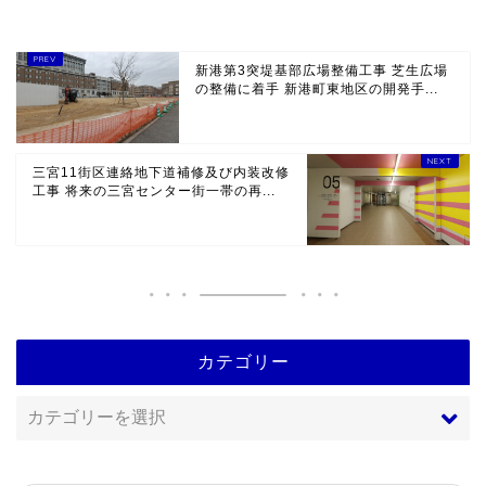
新港第3突堤基部広場整備工事 芝生広場
の整備に着手 新港町東地区の開発手...
三宮11街区連絡地下道補修及び内装改修
工事 将来の三宮センター街一帯の再...
カテゴリー