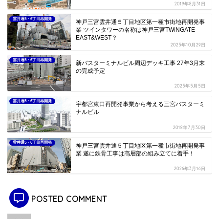
2019年8月31日
雲井通5・6丁目再開発
神戸三宮雲井通５丁目地区第一種市街地再開発事
業 ツインタワーの名称は神戸三宮TWINGATE
EAST&WEST？
2025年10月29日
雲井通5・6丁目再開発
新バスターミナルビル周辺デッキ工事 27年3月末
の完成予定
2025年5月5日
雲井通5・6丁目再開発
宇都宮東口再開発事業から考える三宮バスターミ
ナルビル
2018年7月30日
雲井通5・6丁目再開発
神戸三宮雲井通５丁目地区第一種市街地再開発事
業 遂に鉄骨工事は高層部の組み立てに着手！
2026年3月16日
POSTED COMMENT