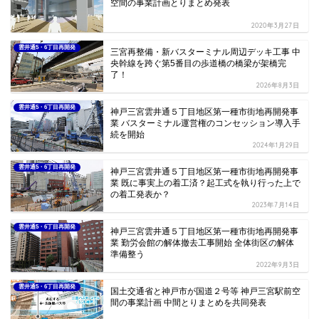
空間の事業計画とりまとめ発表
2020年3月27日
雲井通5・6丁目再開発
三宮再整備・新バスターミナル周辺デッキ工事 中
央幹線を跨ぐ第5番目の歩道橋の橋梁が架橋完
了！
2026年8月3日
雲井通5・6丁目再開発
神戸三宮雲井通５丁目地区第一種市街地再開発事
業 バスターミナル運営権のコンセッション導入手
続を開始
2024年1月29日
雲井通5・6丁目再開発
神戸三宮雲井通５丁目地区第一種市街地再開発事
業 既に事実上の着工済？起工式を執り行った上で
の着工発表か？
2023年7月14日
雲井通5・6丁目再開発
神戸三宮雲井通５丁目地区第一種市街地再開発事
業 勤労会館の解体撤去工事開始 全体街区の解体
準備整う
2022年9月3日
雲井通5・6丁目再開発
国土交通省と神戸市が国道２号等 神戸三宮駅前空
間の事業計画 中間とりまとめを共同発表