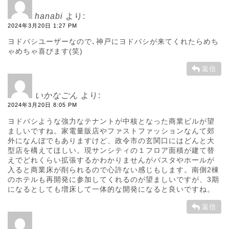
hanabi
より:
2024年3月20日 1:27 PM
ヨドバシユーザーなので､神戸にヨドバシが来てくれたらめち
ゃめちゃ喜びます(笑)
返信
いかなごん
より:
2024年3月20日 8:05 PM
ヨドバシような強力なテナントが中核となった商業ビルが望
ましいですね。家電量販店やファストファッションなんて郊
外になんぼでもありますけど、政令市の玄関口にはどんと大
型店を構えてほしい。現サンシティの１フロア面積が建て替
えでどれくらい拡張するかわかりませんがバスタやホールが
入ると商業床が削られるので心許ない感じもします。南側2棟
のホテルも再開発に参加してくれるのが望ましいですが、3期
になるとしても増床して一体的な開発になると良いですね。
返信