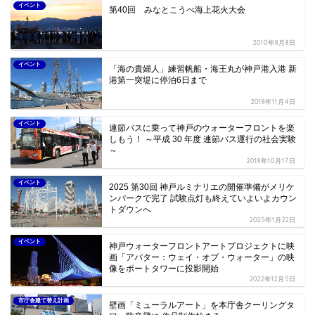
イベント
第40回 みなとこうべ海上花火大会
2010年8月8日
イベント
「海の貴婦人」練習帆船・海王丸が神戸港入港 新
港第一突堤に停泊6日まで
2018年11月4日
イベント
連節バスに乗って神戸のウォーターフロントを楽
しもう！ ～平成 30 年度 連節バス運行の社会実験
～
2018年10月17日
イベント
2025 第30回 神戸ルミナリエの開催準備がメリケ
ンパークで完了 試験点灯も終えていよいよカウン
トダウンへ
2025年1月22日
イベント
神戸ウォーターフロントアートプロジェクトに映
画「アバター：ウェイ・オブ・ウォーター」の映
像をポートタワーに投影開始
2022年12月5日
市庁舎建て替え計画
壁画「ミューラルアート」を本庁舎クーリングタ