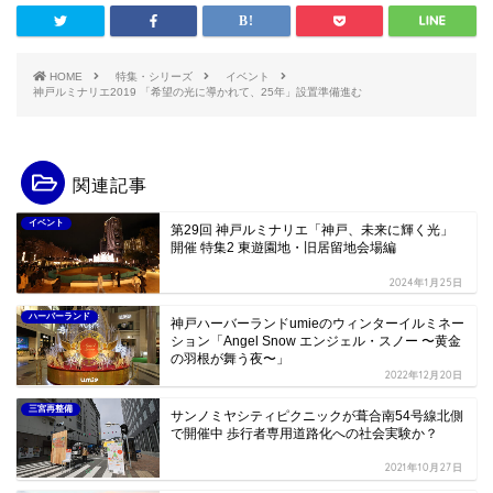
HOME
特集・シリーズ
イベント
神戸ルミナリエ2019 「希望の光に導かれて、25年」設置準備進む
関連記事
イベント
第29回 神戸ルミナリエ「神戸、未来に輝く光」
開催 特集2 東遊園地・旧居留地会場編
2024年1月25日
ハーバーランド
神戸ハーバーランドumieのウィンターイルミネー
ション「Angel Snow エンジェル・スノー 〜黄金
の羽根が舞う夜〜」
2022年12月20日
三宮再整備
サンノミヤシティピクニックが葺合南54号線北側
で開催中 歩行者専用道路化への社会実験か？
2021年10月27日