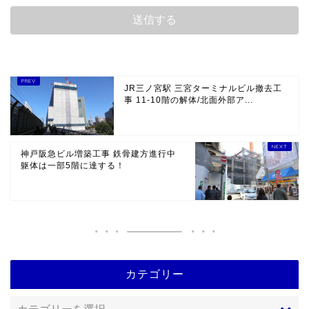
JR三ノ宮駅 三宮ターミナルビル撤去工
事 11-10階の解体/北面外部ア...
神戸阪急ビル増築工事 鉄骨建方進行中
躯体は一部5階に達する！
カテゴリー