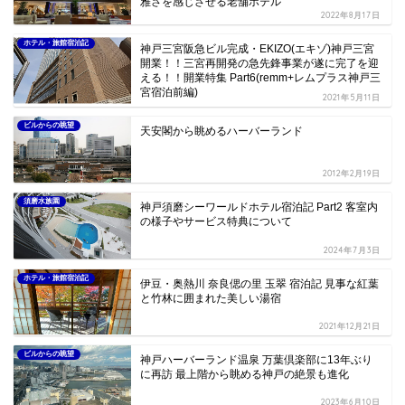
雅さを感じさせる老舗ホテル
2022年8月17日
ホテル・旅館宿泊記
神戸三宮阪急ビル完成・EKIZO(エキゾ)神戸三宮
開業！！三宮再開発の急先鋒事業が遂に完了を迎
える！！開業特集 Part6(remm+レムプラス神戸三
宮宿泊前編)
2021年5月11日
ビルからの眺望
天安閣から眺めるハーバーランド
2012年2月19日
須磨水族園
神戸須磨シーワールドホテル宿泊記 Part2 客室内
の様子やサービス特典について
2024年7月3日
ホテル・旅館宿泊記
伊豆・奥熱川 奈良偲の里 玉翠 宿泊記 見事な紅葉
と竹林に囲まれた美しい湯宿
2021年12月21日
ビルからの眺望
神戸ハーバーランド温泉 万葉倶楽部に13年ぶり
に再訪 最上階から眺める神戸の絶景も進化
2023年6月10日