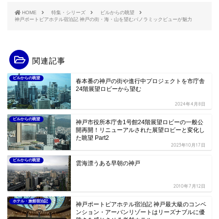
HOME
特集・シリーズ
ビルからの眺望
神戸ポートピアホテル宿泊記 神戸の街・海・山を望むパノラミックビューが魅力
関連記事
ビルからの眺望
春本番の神戸の街や進行中プロジェクトを市庁舎
24階展望ロビーから望む
2024年4月8日
ビルからの眺望
神戸市役所本庁舎1号館24階展望ロビーの一般公
開再開！リニューアルされた展望ロビーと変化し
た眺望 Part2
2023年10月17日
ビルからの眺望
雲海漂うある早朝の神戸
2010年7月12日
ホテル・旅館宿泊記
神戸ポートピアホテル宿泊記 神戸最大級のコンベ
ンション・アーバンリゾートはリーズナブルに優