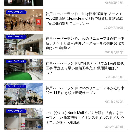
2013年3月25日
ハーバーランド
神戸ハーバーランドumieは開業10周年 ノースモ
ール2階西側にFrancFranc移転で雑貨店集結完成
1階は連鎖型リニューアルへ
2023年7月10日
ハーバーランド
神戸ハーバーランドumieのリニューアルが進行中
新テナントも続々判明 ノースモールの劇的変化内
容はいつ解禁？
2022年8月23日
ハーバーランド
神戸ハーバーランド umie東アトリウム1階改修他
工事 予定より早い整備工事完了 供用開始はい
つ？
2022年7月1日
ハーバーランド
神戸ハーバーランドumieのリニューアルが進行中
10〜11月にも続々新規オープン
2022年9月29日
ハーバーランド
umie(ウミエ) North Mallイズミヤ跡に「食」をテ
ーマとした商業施設「イオンスタイルスタイル ウ
ミエ」が来年6月開業
2016年12月1日