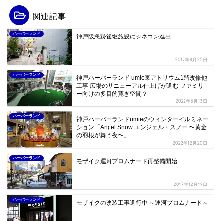
関連記事
ハーバーランド
神戸阪急跡後継施設にシネコン進出
2012年8月25日
ハーバーランド
神戸ハーバーランド umie東アトリウム1階改修他
工事 広場のリニューアル仕上げが進む ファミリ
ー向けの多目的寛ぎ空間？
2022年6月13日
ハーバーランド
神戸ハーバーランドumieのウィンターイルミネー
ション「Angel Snow エンジェル・スノー 〜黄金
の羽根が舞う夜〜」
2022年12月20日
ハーバーランド
モザイク運河プロムナード再整備開始
2017年12月19日
ハーバーランド
モザイクの改装工事進行中 ～運河プロムナード～