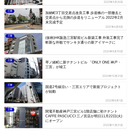
2023年9月26日
三宮
加納町3丁目交差点改良工事 歩道橋の一部撤去と
交差点から北側の歩道をリニューアル 2022年2月
末完成予定
2021年6月8日
三宮
(仮称)HK阪急三宮駅前ビル新築工事 外装工事完了
斬新な外観でサンキタ通りの新アイマークに
2020年8月30日
三宮
琴ノ緒町に新テナントビル 「ONLY ONE 神戸・
三宮」が竣工
2024年10月21日
三宮
国道2号線沿い・三宮エリアで新規プロジェクト
が始動
2022年8月1日
三宮
関電不動産神戸三宮ビル1階店舗に初テナント
CAFFE PASCUCCI 三ノ宮店が明日11月22日(火)
にオープン
2022年11月21日