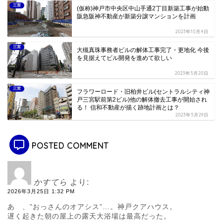
三宮
(仮称)神戸市中央区中山手通2丁目新築工事が始動
阪急阪神不動産が新築分譲マンションを計画
2023年10月4日
三宮
大槻真珠事務者ビルの解体工事完了・更地化 今後
を見据えてビル開発を進めて欲しい
2023年5月20日
三宮
フラワーロード・旧柏井ビル(セントラルシティ神
戸三宮駅前第2ビル)他の解体撤去工事が開始され
る！ 信和不動産が描く跡地計画とは？
2023年5月29日
POSTED COMMENT
かすてら
より:
2026年3月25日 1:32 PM
あゝ、”おっさんのオアシス”…。神戸クアハウス。
遅く起きた朝の屋上の露天大浴場は最高だった。