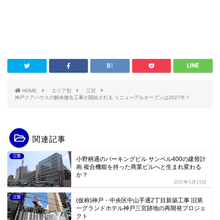
HOME
エリア別
三宮
神戸クアハウスの解体撤去工事が開始される リニューアルオープンは2027年？
関連記事
三宮
小野柄通のパーキングビル サンベル400の建替計
画 複合機能を持った商業ビルへと生まれ変わる
か？
2021年5月25日
三宮
(仮称)神戸・中央区中山手通2丁目新築工事 旧第
一グランドホテル神戸三宮跡地の再開発プロジェ
クト