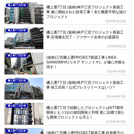
磯上通7丁目計画
磯上通7丁目 (仮称)神戸三宮プロジェクト新築工
事 遂に開始された鉄骨工事！未だ概要不明な謎の
プロジェクト
2024年2月20日
磯上通7丁目計画
磯上通7丁目 (仮称)神戸三宮プロジェクト新築工
事 足場撤去完了・ファサード全体のお披露目
2024年8月2日
磯上通7丁目計画
(仮称)三宮磯上通PROJECT新築工事 LINEA
SANNOMIYA (リネア サンノミヤ)」が遂に外観を
現す！
2024年4月9日
磯上通7丁目計画
磯上通7丁目 (仮称)神戸三宮プロジェクト新築工
事 竣工目前！公式プレスリリースはいつ？
2024年9月11日
磯上通7丁目計画
磯上通7丁目で始動したプロジェクトはNTT都市
開発ともう1社の個別開発と判明 更に近隣で新た
な開発プロジェクトも浮上！
2023年6月14日
磯上通7丁目計画
(仮称)三宮磯上通PROJECT新築工事 鉄骨建方が