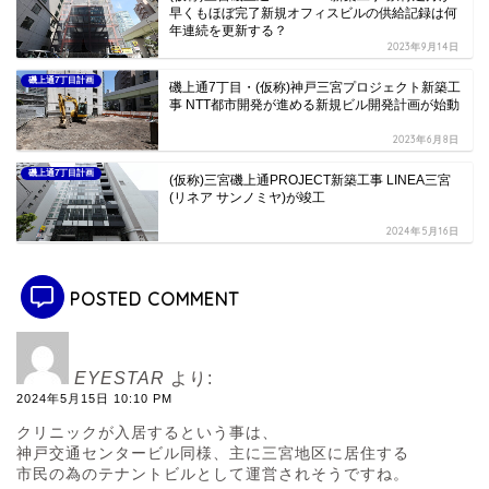
早くもほぼ完了新規オフィスビルの供給記録は何
年連続を更新する？
2023年9月14日
磯上通7丁目計画
磯上通7丁目・(仮称)神戸三宮プロジェクト新築工
事 NTT都市開発が進める新規ビル開発計画が始動
2023年6月8日
磯上通7丁目計画
(仮称)三宮磯上通PROJECT新築工事 LINEA三宮
(リネア サンノミヤ)が竣工
2024年5月16日
POSTED COMMENT
EYESTAR
より:
2024年5月15日 10:10 PM
クリニックが入居するという事は、
神戸交通センタービル同様、主に三宮地区に居住する
市民の為のテナントビルとして運営されそうですね。