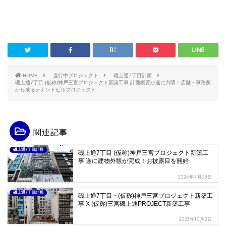
HOME
進行中プロジェクト
磯上通7丁目計画
磯上通7丁目 (仮称)神戸三宮プロジェクト新築工事 計画概要が遂に判明！店舗・事務所
から成るテナントビルプロジェクト
関連記事
磯上通7丁目計画
磯上通7丁目 (仮称)神戸三宮プロジェクト新築工
事 遂に建物外観が完成！お披露目を開始
2024年7月23日
磯上通7丁目計画
磯上通7丁目・(仮称)神戸三宮プロジェクト新築工
事 X (仮称)三宮磯上通PROJECT新築工事
2023年10月2日