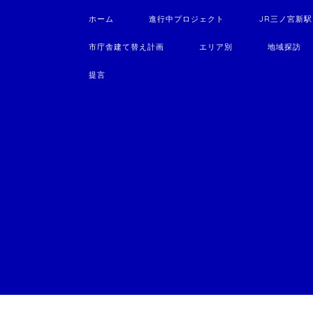
ホーム
進行中プロジェクト
JR三ノ宮新
市庁舎建て替え計画
エリア別
地域探訪
提言