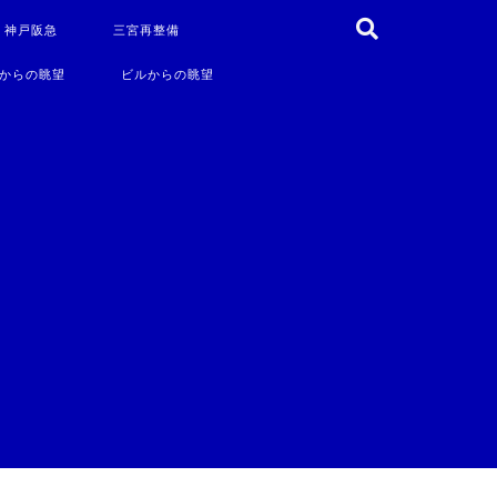
・神戸阪急
三宮再整備
からの眺望
ビルからの眺望