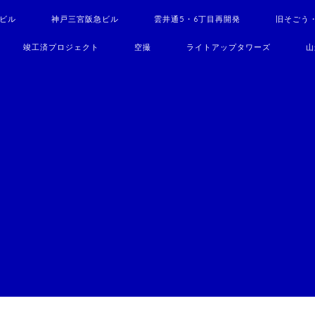
駅ビル
神戸三宮阪急ビル
雲井通5・6丁目再開発
旧そごう
竣工済プロジェクト
空撮
ライトアップタワーズ
山