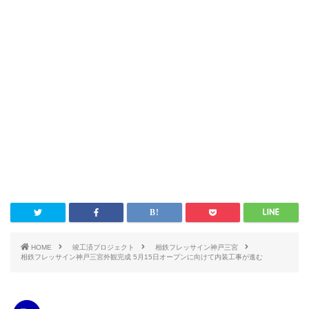
HOME
竣工済プロジェクト
相鉄フレッサイン神戸三宮
相鉄フレッサイン神戸三宮外観完成 5月15日オープンに向けて内装工事が進む