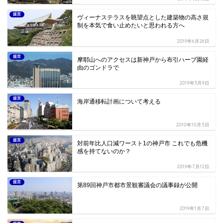
提言
ヴィーナステラスを眺望点とした建築物の高さ規
制を本気で食い止めたいと思われる方へ
2019年6月26日
提言
摩耶山へのアクセスは新神戸から布引ハーブ園経
由のゴンドラで
2019年3月9日
提言
海岸通移転計画について考える
2010年10月5日
提言
対前年比人口減ワースト1の神戸市 これでも危機
感を持てないのか？
2019年7月12日
提言
第89回神戸市都市景観審議会の議事録が公開
2019年1月7日