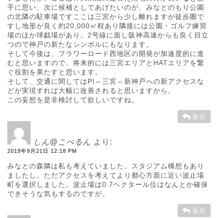
手に思い、次に候補としてあげたいのが、みなとのもり公園
の北隣の駐車場ですここは三宮から少し離れますが徒歩圏で
すし地形が良く約20,000㎡程あり隣接には公園・ゴルフ練習
場のほか球戯場があり。2号線に面し阪神高速からも良く目立
つので神戸の新たなシンボルにもなります。
そして今後は、フラワーロード西地区の開発が加速度的に進
むと思いますので、将来的には三宮エリアとHATエリアを繋
ぐ役割を果たすと思います。
そして、交通に関してはPI⇔三宮⇔新神戸への新アクセスな
どが実現すれば大幅に改善されると思いますから。
この妄想を是非検討して欲しいですね。
返信
しん@こべるん
より:
2019年9月21日 12:18 PM
みなとの森隣は私も考えていました。スタジアム構想もあり
ましたし。ただアクセスを考えてより都心方面に近い波止場
町を選択しました。波止場は0.7ヘクタール位はなんとか確保
できそうな気もするのですが。
返信