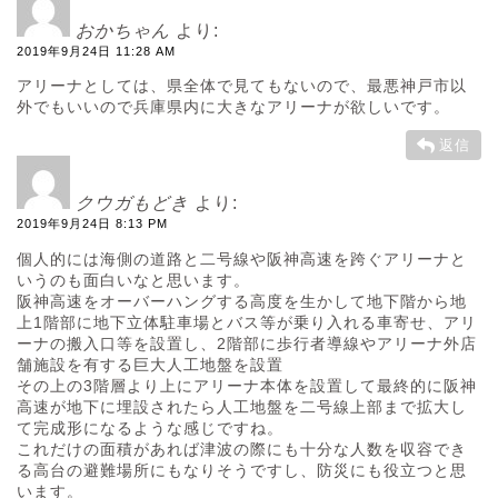
おかちゃん
より:
2019年9月24日 11:28 AM
アリーナとしては、県全体で見てもないので、最悪神戸市以
外でもいいので兵庫県内に大きなアリーナが欲しいです。
返信
クウガもどき
より:
2019年9月24日 8:13 PM
個人的には海側の道路と二号線や阪神高速を跨ぐアリーナと
いうのも面白いなと思います。
阪神高速をオーバーハングする高度を生かして地下階から地
上1階部に地下立体駐車場とバス等が乗り入れる車寄せ、アリ
ーナの搬入口等を設置し、2階部に歩行者導線やアリーナ外店
舗施設を有する巨大人工地盤を設置
その上の3階層より上にアリーナ本体を設置して最終的に阪神
高速が地下に埋設されたら人工地盤を二号線上部まで拡大し
て完成形になるような感じですね。
これだけの面積があれば津波の際にも十分な人数を収容でき
る高台の避難場所にもなりそうですし、防災にも役立つと思
います。