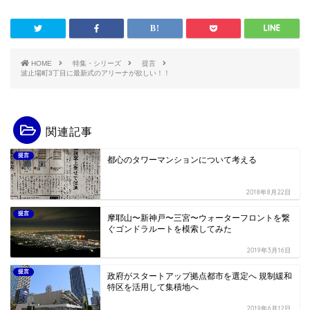
HOME
特集・シリーズ
提言
波止場町3丁目に最新式のアリーナが欲しい！！
関連記事
提言
都心のタワーマンションについて考える
2018年8月22日
提言
摩耶山〜新神戸〜三宮〜ウォーターフロントを繋
ぐゴンドラルートを模索してみた
2019年3月16日
提言
政府がスタートアップ拠点都市を選定へ 規制緩和
特区を活用して集積地へ
2019年6月12日