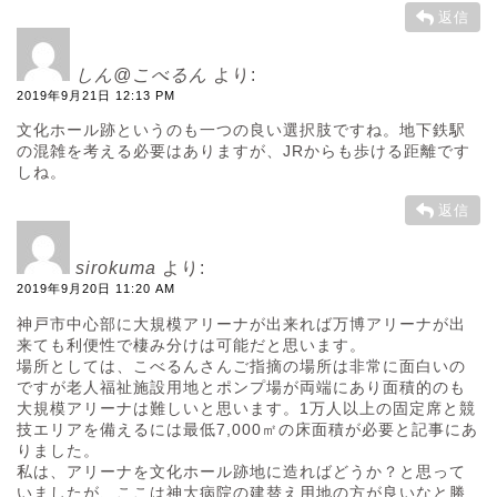
返信
しん@こべるん
より:
2019年9月21日 12:13 PM
文化ホール跡というのも一つの良い選択肢ですね。地下鉄駅
の混雑を考える必要はありますが、JRからも歩ける距離です
しね。
返信
sirokuma
より:
2019年9月20日 11:20 AM
神戸市中心部に大規模アリーナが出来れば万博アリーナが出
来ても利便性で棲み分けは可能だと思います。
場所としては、こべるんさんご指摘の場所は非常に面白いの
ですが老人福祉施設用地とポンプ場が両端にあり面積的のも
大規模アリーナは難しいと思います。1万人以上の固定席と競
技エリアを備えるには最低7,000㎡の床面積が必要と記事にあ
りました。
私は、アリーナを文化ホール跡地に造ればどうか？と思って
いましたが、ここは神大病院の建替え用地の方が良いなと勝