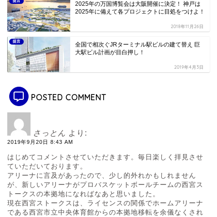
提言
2025年の万国博覧会は大阪開催に決定！ 神戸は
2025年に備えて各プロジェクトに目処をつけよ！
2018年11月26日
提言
全国で相次ぐJRターミナル駅ビルの建て替え 巨
大駅ビル計画が目白押し！
2019年4月3日
POSTED COMMENT
さっとん
より:
2019年9月20日 8:43 AM
はじめてコメントさせていただきます。毎日楽しく拝見させ
ていただいております。
アリーナに言及があったので、少し的外れかもしれません
が、新しいアリーナがプロバスケットボールチームの西宮ス
トークスの本拠地になればなあと思いました。
現在西宮ストークスは、ライセンスの関係でホームアリーナ
である西宮市立中央体育館からの本拠地移転を余儀なくされ