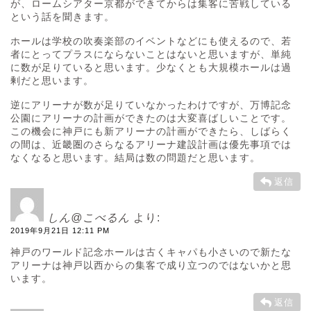
が、ロームシアター京都ができてからは集客に苦戦している
という話を聞きます。
ホールは学校の吹奏楽部のイベントなどにも使えるので、若
者にとってプラスにならないことはないと思いますが、単純
に数が足りていると思います。少なくとも大規模ホールは過
剰だと思います。
逆にアリーナが数が足りていなかったわけですが、万博記念
公園にアリーナの計画ができたのは大変喜ばしいことです。
この機会に神戸にも新アリーナの計画ができたら、しばらく
の間は、近畿圏のさらなるアリーナ建設計画は優先事項では
なくなると思います。結局は数の問題だと思います。
返信
しん@こべるん
より:
2019年9月21日 12:11 PM
神戸のワールド記念ホールは古くキャパも小さいので新たな
アリーナは神戸以西からの集客で成り立つのではないかと思
います。
返信