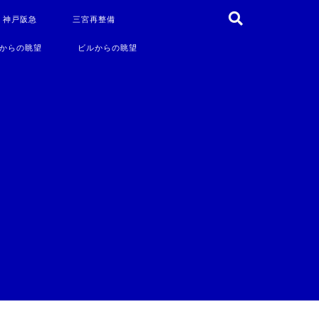
・神戸阪急
三宮再整備
からの眺望
ビルからの眺望