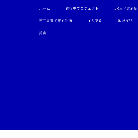
ホーム
進行中プロジェクト
JR三ノ宮新
市庁舎建て替え計画
エリア別
地域探訪
提言