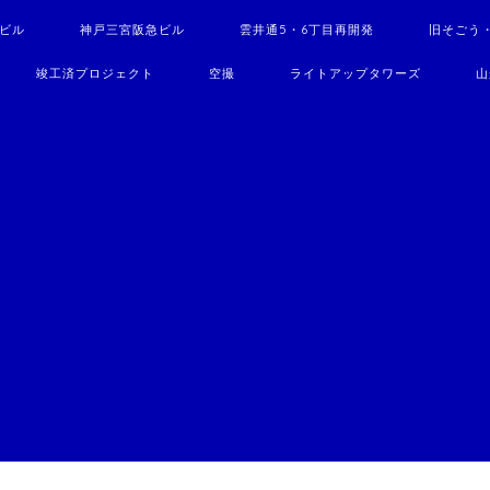
駅ビル
神戸三宮阪急ビル
雲井通5・6丁目再開発
旧そごう
竣工済プロジェクト
空撮
ライトアップタワーズ
山