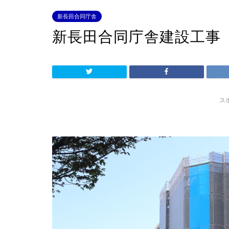
新長田合同庁舎
新長田合同庁舎建設工事
ス