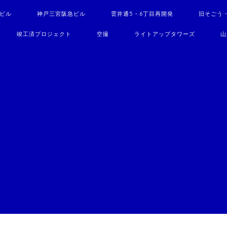
駅ビル
神戸三宮阪急ビル
雲井通5・6丁目再開発
旧そごう
竣工済プロジェクト
空撮
ライトアップタワーズ
山