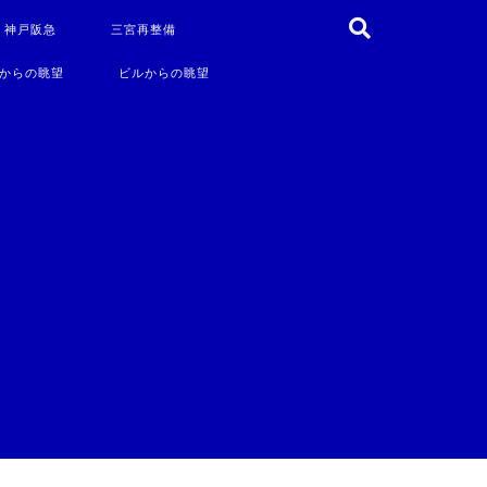
・神戸阪急
三宮再整備
からの眺望
ビルからの眺望