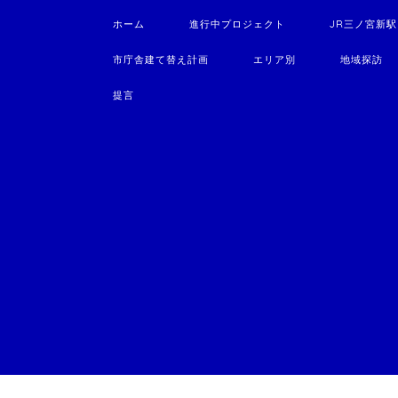
ホーム
進行中プロジェクト
JR三ノ宮新
市庁舎建て替え計画
エリア別
地域探訪
提言