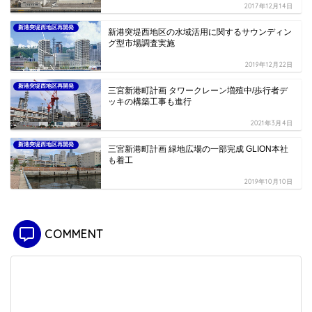
2017年12月14日
新港突堤西地区再開発
新港突堤西地区の水域活用に関するサウンディン
グ型市場調査実施
2019年12月22日
新港突堤西地区再開発
三宮新港町計画 タワークレーン増殖中/歩行者デ
ッキの構築工事も進行
2021年3月4日
新港突堤西地区再開発
三宮新港町計画 緑地広場の一部完成 GLION本社
も着工
2019年10月10日
COMMENT