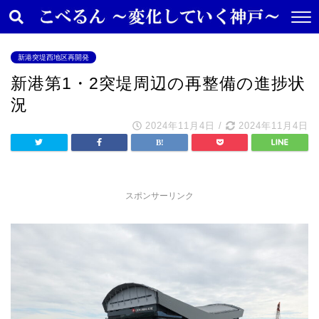
新港突堤西地区再開発
新港第1・2突堤周辺の再整備の進捗状
況
2024年11月4日
/
2024年11月4日
スポンサーリンク