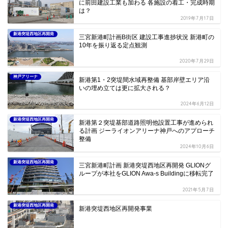
に前田建設工業も加わる 各施設の着工・完成時期
は？
2019年7月17日
新港突堤西地区再開発
三宮新港町計画B街区 建設工事進捗状況 新港町の
10年を振り返る定点観測
2020年7月29日
神戸アリーナ
新港第1・2突堤間水域再整備 基部岸壁エリア沿
いの埋め立ては更に拡大される？
2024年6月12日
新港突堤西地区再開発
新港第２突堤基部道路照明他設置工事が進められ
る計画 ジーライオンアリーナ神戸へのアプローチ
整備
2024年10月6日
新港突堤西地区再開発
三宮新港町計画 新港突堤西地区再開発 GLIONグ
ループが本社をGLION Awa-s Buildingに移転完了
2021年5月7日
新港突堤西地区再開発
新港突堤西地区再開発事業