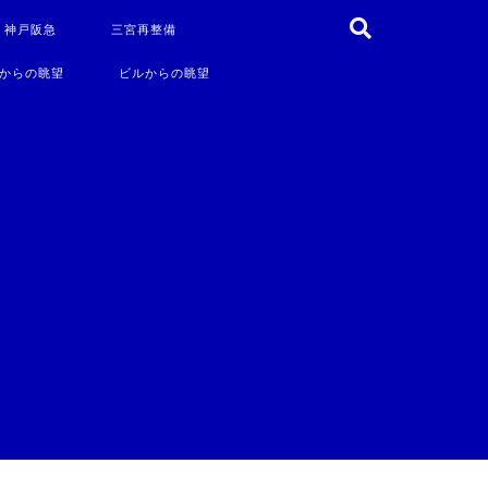
・神戸阪急
三宮再整備
からの眺望
ビルからの眺望