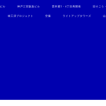
駅ビル
神戸三宮阪急ビル
雲井通5・6丁目再開発
旧そごう
竣工済プロジェクト
空撮
ライトアップタワーズ
山