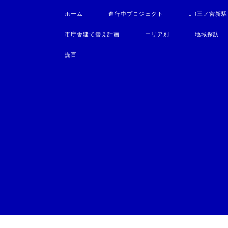
ホーム
進行中プロジェクト
JR三ノ宮新
市庁舎建て替え計画
エリア別
地域探訪
提言