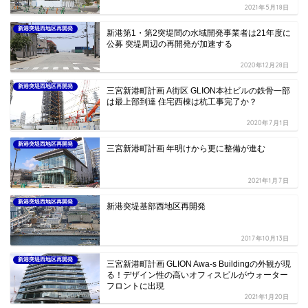
2021年5月18日
新港突堤西地区再開発
新港第1・第2突堤間の水域開発事業者は21年度に
公募 突堤周辺の再開発が加速する
2020年12月28日
新港突堤西地区再開発
三宮新港町計画 A街区 GLION本社ビルの鉄骨一部
は最上部到達 住宅西棟は杭工事完了か？
2020年7月1日
新港突堤西地区再開発
三宮新港町計画 年明けから更に整備が進む
2021年1月7日
新港突堤西地区再開発
新港突堤基部西地区再開発
2017年10月13日
新港突堤西地区再開発
三宮新港町計画 GLION Awa-s Buildingの外観が現
る！デザイン性の高いオフィスビルがウォーター
フロントに出現
2021年1月20日