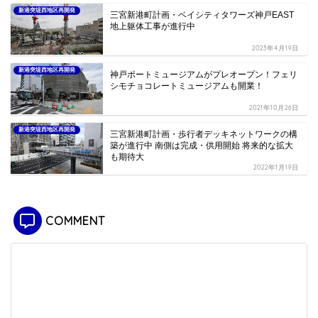
新港突堤西地区再開発
三宮新港町計画・ベイシティタワーズ神戸EAST
地上躯体工事が進行中
2023年4月19日
新港突堤西地区再開発
神戸ポートミュージアムがプレオープン！フェリ
シモチョコレートミュージアムも開業！
2021年10月26日
新港突堤西地区再開発
三宮新港町計画・歩行者デッキネットワークの構
築が進行中 南側は完成・供用開始 将来的な拡大
も期待大
2022年1月19日
COMMENT