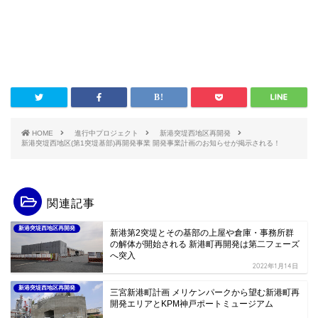
HOME
進行中プロジェクト
新港突堤西地区再開発
新港突堤西地区(第1突堤基部)再開発事業 開発事業計画のお知らせが掲示される！
関連記事
新港突堤西地区再開発
新港第2突堤とその基部の上屋や倉庫・事務所群
の解体が開始される 新港町再開発は第二フェーズ
へ突入
2022年1月14日
新港突堤西地区再開発
三宮新港町計画 メリケンパークから望む新港町再
開発エリアとKPM神戸ポートミュージアム