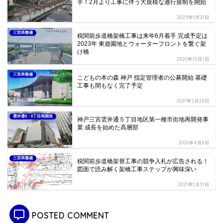
手！2月より工事に伴う大規模な通行規制を開始
2025年1月21日
三宮再整備
税関前歩道橋架橋工事は来年6月着手 完成予定は
2023年 東遊園地とウォーターフロントを繋ぐ架
け橋
2020年10月1日
三宮再整備
こどもの本の森 神戸 指定管理者の公募開始 基礎
工事も間もなく完了予定
2021年2月24日
雲井通5・6丁目再開発
神戸三宮雲井通５丁目地区第一種市街地再開発事
業 成長を始めた高層部
2026年4月6日
三宮再整備
税関前歩道橋架替工事の競争入札が広告される！
図面で読み解く架橋工事ステップが興味深い
2021年1月31日
POSTED COMMENT