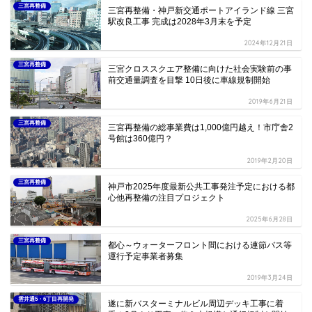
三宮再整備
三宮再整備・神戸新交通ポートアイランド線 三宮
駅改良工事 完成は2028年3月末を予定
2024年12月21日
三宮再整備
三宮クロススクエア整備に向けた社会実験前の事
前交通量調査を目撃 10日後に車線規制開始
2019年6月21日
三宮再整備
三宮再整備の総事業費は1,000億円越え！市庁舎2
号館は360億円？
2019年2月20日
三宮再整備
神戸市2025年度最新公共工事発注予定における都
心他再整備の注目プロジェクト
2025年6月28日
三宮再整備
都心～ウォーターフロント間における連節バス等
運行予定事業者募集
2019年3月24日
雲井通5・6丁目再開発
遂に新バスターミナルビル周辺デッキ工事に着