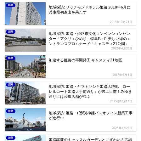
姫路
地域探訪: リッチモンドホテル姫路 2018年6月に
兵庫県初進出を果たす
2018年10月24日
姫路
地域探訪: 姫路・姫路市文化コンベンションセン
ター「アクリエひめじ」特集Part1 美しい緑のエ
ントランスプロムナード「キャスティ21公園」
2022年4月26日
姫路
加速する姫路の再開発① キャスティ21地区
2017年5月4日
姫路
地域探訪: 姫路・ヤマトヤシキ姫路店跡地「ロー
レルコート姫路大手前通り」が竣工目前！みゆき
通りには和風店舗が並ぶ
2025年12月17日
姫路
地域探訪: 姫路・(仮称)神姫バスオフィス新築工事
が進行中
2025年1月28日
姫路
姫路駅前のキャッスルガーデンとにぎわいの広場