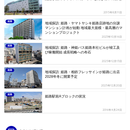
2015年8月11日
姫路
地域探訪: 姫路・ヤマトヤシキ姫路店跡地の分譲
マンション計画が始動 地域最大規模・最高層のマ
ンションプロジェクト
2023年10月16日
姫路
地域探訪: 姫路・神姫バス姫路本社ビルが竣工及
び稼働開始 成長戦略への布石
2025年12月13日
姫路
地域探訪: 姫路・相鉄フレッサインが姫路に出店
2028年冬に開業予定
2025年12月20日
姫路
姫路駅前Aブロックの状況
2016年4月24日