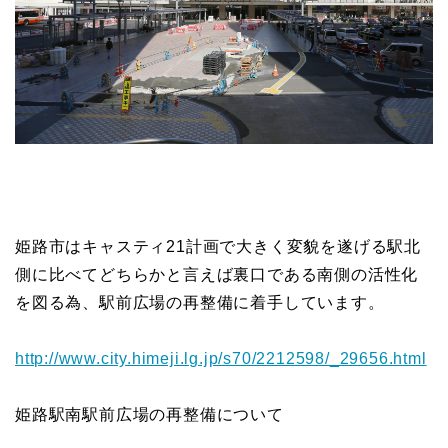
姫路市はキャスティ21計画で大きく変貌を遂げる駅北
側に比べてどちらかと言えば裏口である南側の活性化
を図る為、駅前広場の再整備に着手しています。
http://www.city.himeji.lg.jp/s70/2212598/_29656.html
姫路駅南駅前広場の再整備について