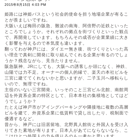
2015年8月15日 4:03 PM
姫路には神姫バスという社会的使命を担う地場企業が有るこ
とが羨ましいですね。
大阪いえば梅田の阪急、難波の南海、阿倍野の近鉄といった
ところでしょうか。それぞれの拠点を街づくりといった観点
で、再開発しています。もちろんその成否が企業業績に大き
く影響を与えるので本気度も違います。
翻ってわが神戸には、ダイエー無き後、街づくりといった高
い理念で真剣に開発に取り組んでくれる企業が有るのでしょ
うか？残念ながら、見当たりません。
阪急阪神、JRにしても、大阪への誘客しか頭になく、神鉄、
山陽では力不足。オーナーの個人的縁で、楽天の本社ビルを
三宮に建ててくれないかと思いますが、二子玉川へ移転らし
いので、無理ですね。
主役のいない三宮開発。いっそのこと三宮ビル北館、南館周
辺を外資系企業の特区として、日本本社の集積地としてはど
うでしょうか？
たとえば神戸市がアイングパーキングや隣接地に複数の高層
ビルを建て、外資系企業に低賃料で貸し出したり、税制面で
優遇するなど。
昔から、神戸には旧居留地、北野異人館街と外国人を受け入
りてきた素地が有ります。日本人があてにならないなら、こ
こはひとつ外国人の力を借りるのも一考かと思います。