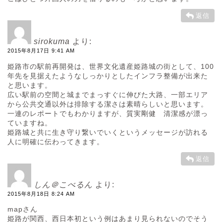
返信
sirokuma
より:
2015年8月17日 9:41 AM
姫路市の駅前再開発は、世界文化遺産姫路城の街として、100
年先を見据えたようなしっかりとしたインフラ整備が出来た
と思います。
広い駅前の空間と城までまっすぐに伸びた大路、一部エリア
から公共交通以外は排除する潔さは素晴らしいと思います。
一連のレポートでもわかりますが、質実剛健 清潔感が漂っ
ていますね。
姫路城と共に生き守り繋いでいくというメッセージが訪れる
人に明確に伝わってきます。
返信
しん＠こべるん
より:
2015年8月18日 8:24 AM
mapさん
姫路が関西、西日本初という例はあまり見られないのでそう