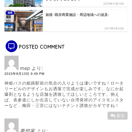
2023年10月16日
姫路
姫路 -既存商業施設・周辺地域への波及-
2015年8月22日
POSTED COMMENT
map
より:
2015年8月13日 9:49 PM
神姫バスの姫路駅前の気合の入りようは凄いですね！ロータ
リービルのデザインもお洒落で完成が楽しみです。なにか起
爆剤となるような店舗を誘致してほしいところです。例え
ば、表参道にしか出店していない台湾発祥のアイスモンスタ
ーなど…梅田・三宮にはないテナント誘致がカギですね！
返信
夢想家
より: