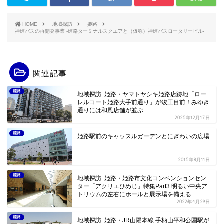
HOME
地域探訪
姫路
神姫バスの再開発事業 -姫路ターミナルスクエアと（仮称）神姫バスロータリービル-
関連記事
姫路
地域探訪: 姫路・ヤマトヤシキ姫路店跡地「ロー
レルコート姫路大手前通り」が竣工目前！みゆき
通りには和風店舗が並ぶ
2025年12月17日
姫路
姫路駅前のキャッスルガーデンとにぎわいの広場
2015年8月11日
姫路
地域探訪: 姫路・姫路市文化コンベンションセン
ター「アクリエひめじ」特集Part3 明るい中央ア
トリウムの左右にホールと展示場を備える
2022年4月29日
姫路
地域探訪: 姫路・JR山陽本線 手柄山平和公園駅が