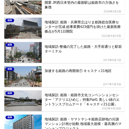
開業 JR西日本管内の最新駅は姫路市の力強さを
象徴
2026年6月2日
姫路
地域探訪: 姫路・兵庫県立はりま姫路総合医療セ
ンターが完成 総事業費423億円を掛けた最新医療
拠点が5月1日開院
2022年4月25日
姫路
地域探訪-整備の完了した姫路・大手前通りと駅前
ターミナル
2015年8月7日
姫路
加速する姫路の再開発① キャスティ21地区
2017年5月4日
姫路
地域探訪: 姫路・姫路市文化コンベンションセン
ター「アクリエひめじ」特集Part1 美しい緑のエ
ントランスプロムナード「キャスティ21公園」
2022年4月26日
姫路
地域探訪: 姫路・ヤマトヤシキ姫路店跡地の分譲
マンション計画が始動 地域最大規模・最高層のマ
ンションプロジェクト