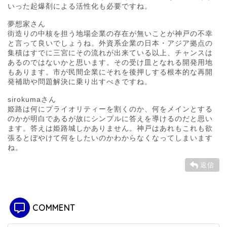
いった起爆剤による活性化も必要ですね。
夢想家さん
街造りの中核を担う地場企業の存在が無いことが神戸の不幸
と言って良いでしょうね。外資系企業の日本・アジア拠点の
集積はすでに三宮にその流れが出来ている以上、チャンスは
あるのではないかと思います。その受け皿となれる開発用地
もあります。市が民間企業にそれを後押しする根本的な再開
発補助や問題解決に乗り出すべきですね。
sirokumaさん
姫路は何にプライオリティーを割くのか、何をメインとする
のかが明白であるが故にシンプルに答えを導けるのだと思い
ます。答えは姫路城しかありません。神戸はあれもこれも欲
張るとぼやけて何をしたいのかわからなくなってしまいます
ね。
返信
COMMENT