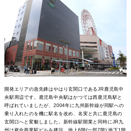
開発エリアの急先鋒はやはり玄関口であるJR鹿児島中
央駅周辺です。鹿児島中央駅はかつては西鹿児島駅と
呼ばれていましたが、2004年に九州新幹線が同駅への
乗り入れたのを機に駅名を改め、名実と共に鹿児島の
玄関口へと変貌しました。新幹線駅開業と同時にJR九
州は複合商業駅ビルを建設。地上6階(一部7階) 地下1階