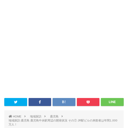
HOME
地域探訪
鹿児島
地域探訪:鹿児島 鹿児島中央駅周辺の開発状況 その① JR駅ビルの来館者は年間1,000
万人！