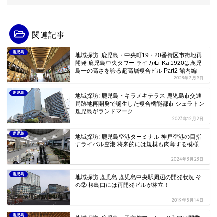
関連記事
鹿児島
地域探訪: 鹿児島・中央町19・20番街区市街地再
開発 鹿児島中央タワー ライカ/Li-Ka 1920は鹿児
島一の高さを誇る超高層複合ビル Part2 館内編
2023年7月9日
鹿児島
地域探訪: 鹿児島・キラメキテラス 鹿児島市交通
局跡地再開発で誕生した複合機能都市 シェラトン
鹿児島がランドマーク
2023年12月2日
鹿児島
地域探訪: 鹿児島空港ターミナル 神戸空港の目指
すライバル空港 将来的には規模も肉薄する模様
2024年3月23日
鹿児島
地域探訪:鹿児島 鹿児島中央駅周辺の開発状況 そ
の② 桜島口には再開発ビルが林立！
2019年5月14日
鹿児島