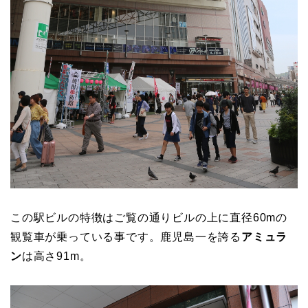
この駅ビルの特徴はご覧の通りビルの上に直径60mの
観覧車が乗っている事です。鹿児島一を誇る
アミュラ
ン
は高さ91m。