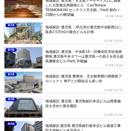
地域探訪: 鹿児島・天文館アーケード入口に開業
した大型複合再開発ビル「CenTerrace
TENMONKAN センテラス天文館」Part2 館内＋
15階からの眺望編
2023年5月8日
鹿児島
地域探訪: 鹿児島・JR九州が鹿児島中央駅西口に
延床2.5万m2の複合ビルを計画
2021年7月31日
鹿児島
地域探訪: 鹿児島・中央町19・20番街区市街地再
開発 鹿児島中央タワーは鹿児島一の高さを誇る超
高層複合ビル Part1 外観編
2023年7月2日
鹿児島
地域探訪: 鹿児島 繁華街・天文館界隈の再開発プ
ロジェクト 神戸との類似点も多い街
2019年5月17日
鹿児島
地域探訪: 鹿児島・鹿児島銀行本店ビルは商業施
設を含めた複合施設
2024年1月21日
鹿児島
地域探訪:鹿児島 鹿児島銀行新本店ビル新築工事
巨大地銀ビル本店現る！