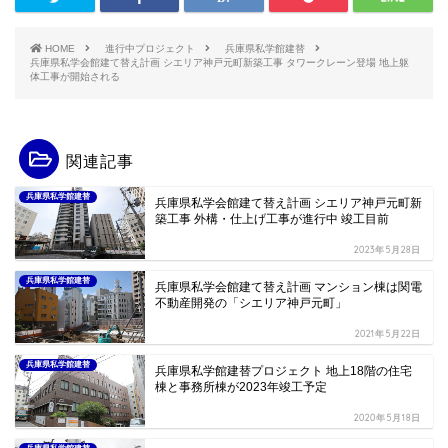
HOME
進行中プロジェクト
兵庫県私学館建替
兵庫県私学会館建て替え計画 シエリア神戸元町新築工事 タワークレーン登場 地上躯
体工事が開始される
関連記事
兵庫県私学館建替
兵庫県私学会館建て替え計画 シエリア神戸元町新
築工事 外構・仕上げ工事が進行中 竣工目前
2023年5月28日
兵庫県私学館建替
兵庫県私学会館建て替え計画 マンション棟は関電
不動産開発の「シエリア神戸元町」
2021年5月22日
兵庫県私学館建替
兵庫県私学館建替プロジェクト 地上18階の住宅
棟と事務所棟が2023年竣工予定
2020年5月18日