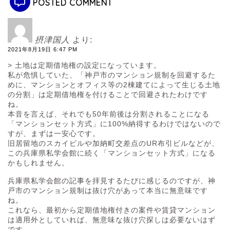
POSTED COMMENT
摂津国人
より:
2021年8月19日 6:47 PM
> 土地は定期借地権の設定になっています。
私が危惧していた、「神戸市のマンション規制を回避するた
めに、マンションとオフィス等の2棟建てによって生じる土地
の分割」は定期借地権を付けることで回避されたわけです
ね。
本音を言えば、それでも50年前後は分割されることになる
「マンションセット方式」に100%納得するわけではないので
すが、まずは一安心です。
旧居留地のスカイビルや加納町交差点のUR布引ビルなどが、
この兵庫県私学会館に続く「マンションセット方式」になる
かもしれません。
兵庫県私学会館の記事を拝見するたびに感じるのですが、神
戸市のマンション規制は抜け穴があって本当に無意味です
ね。
これなら、最初から定期借地権付きの案件や賃貸マンション
は適用外としていれば、無意味な抜け穴探しは必要ないはず
です。