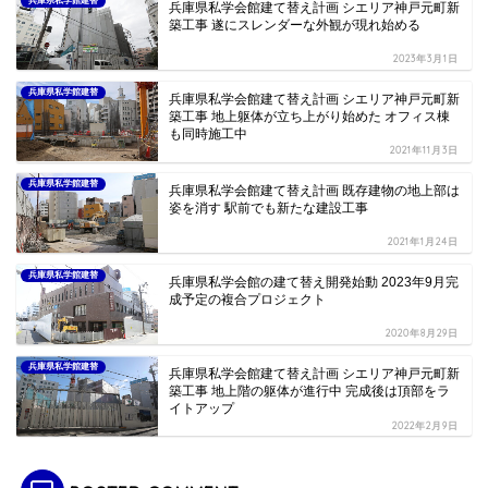
兵庫県私学館建替
兵庫県私学会館建て替え計画 シエリア神戸元町新
築工事 遂にスレンダーな外観が現れ始める
2023年3月1日
兵庫県私学館建替
兵庫県私学会館建て替え計画 シエリア神戸元町新
築工事 地上躯体が立ち上がり始めた オフィス棟
も同時施工中
2021年11月3日
兵庫県私学館建替
兵庫県私学会館建て替え計画 既存建物の地上部は
姿を消す 駅前でも新たな建設工事
2021年1月24日
兵庫県私学館建替
兵庫県私学会館の建て替え開発始動 2023年9月完
成予定の複合プロジェクト
2020年8月29日
兵庫県私学館建替
兵庫県私学会館建て替え計画 シエリア神戸元町新
築工事 地上階の躯体が進行中 完成後は頂部をラ
イトアップ
2022年2月9日