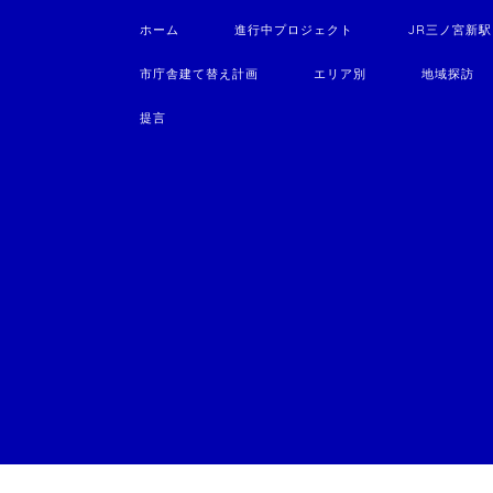
ホーム
進行中プロジェクト
JR三ノ宮新
市庁舎建て替え計画
エリア別
地域探訪
提言