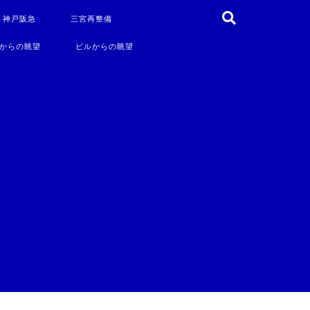
・神戸阪急
三宮再整備
からの眺望
ビルからの眺望