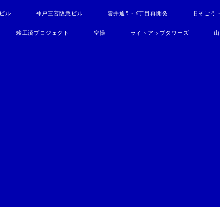
駅ビル
神戸三宮阪急ビル
雲井通5・6丁目再開発
旧そごう
竣工済プロジェクト
空撮
ライトアップタワーズ
山