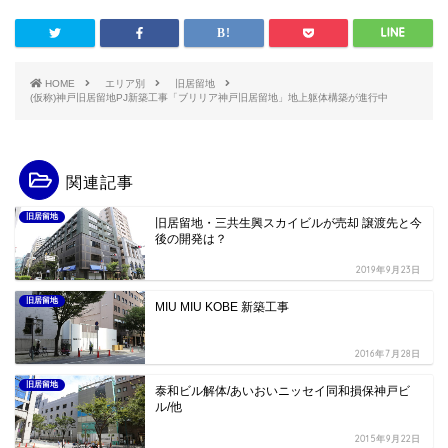
HOME
エリア別
旧居留地
(仮称)神戸旧居留地PJ新築工事「ブリリア神戸旧居留地」地上躯体構築が進行中
関連記事
旧居留地
旧居留地・三共生興スカイビルが売却 譲渡先と今
後の開発は？
2019年9月23日
旧居留地
MIU MIU KOBE 新築工事
2016年7月28日
旧居留地
泰和ビル解体/あいおいニッセイ同和損保神戸ビ
ル/他
2015年9月22日