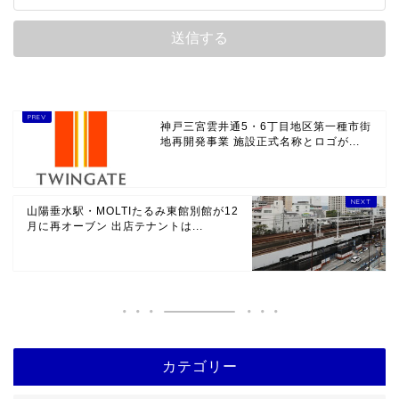
神戸三宮雲井通5・6丁目地区第一種市街
地再開発事業 施設正式名称とロゴが...
山陽垂水駅・MOLTIたるみ東館別館が12
月に再オーブン 出店テナントは...
カテゴリー