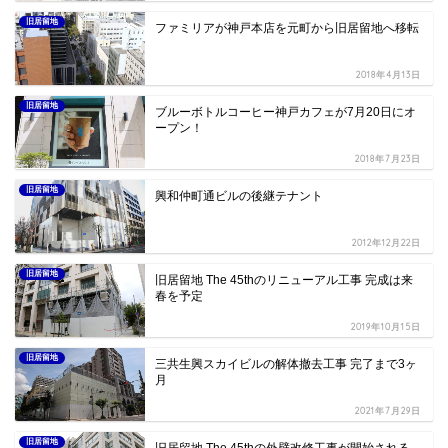
旧居留地
ファミリアが神戸本店を元町から旧居留地へ移転
2018年4月13日
旧居留地
ブルーボトルコーヒー神戸カフェが7月20日にオ
ープン！
2018年7月23日
旧居留地
興和仲町通ビルの後継テナント
2012年12月22日
旧居留地
旧居留地 The 45thのリニューアル工事 完成は来
春を予定
2019年10月15日
旧居留地
三共生興スカイビルの解体撤去工事 完了まで3ヶ
月
2021年7月29日
旧居留地