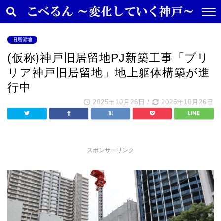
旧居留地
(仮称)神戸旧居留地PJ新築工事「ブリ
リア神戸旧居留地」地上躯体構築が進
行中
2025年10月26日
/
2025年10月26日
スポンサーリンク