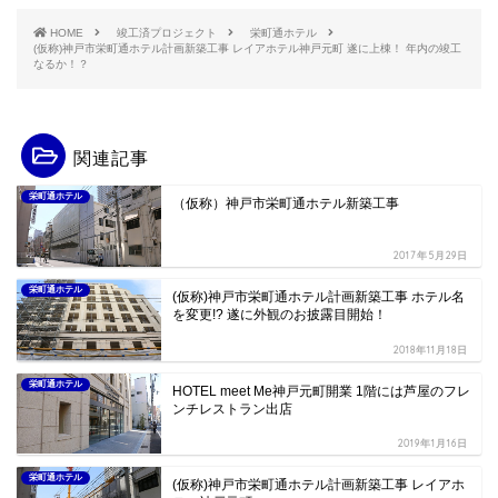
HOME
竣工済プロジェクト
栄町通ホテル
(仮称)神戸市栄町通ホテル計画新築工事 レイアホテル神戸元町 遂に上棟！ 年内の竣工
なるか！？
関連記事
栄町通ホテル
（仮称）神戸市栄町通ホテル新築工事
2017年5月29日
栄町通ホテル
(仮称)神戸市栄町通ホテル計画新築工事 ホテル名
を変更!? 遂に外観のお披露目開始！
2018年11月18日
栄町通ホテル
HOTEL meet Me神戸元町開業 1階には芦屋のフレ
ンチレストラン出店
2019年1月16日
栄町通ホテル
(仮称)神戸市栄町通ホテル計画新築工事 レイアホ