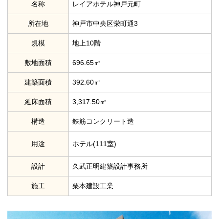
名称
レイアホテル神戸元町
所在地
神戸市中央区栄町通3
規模
地上10階
敷地面積
696.65㎡
建築面積
392.60㎡
延床面積
3,317.50㎡
構造
鉄筋コンクリート造
用途
ホテル(111室)
設計
久武正明建築設計事務所
施工
栗本建設工業