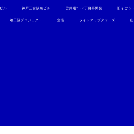
駅ビル
神戸三宮阪急ビル
雲井通5・6丁目再開発
旧そごう
竣工済プロジェクト
空撮
ライトアップタワーズ
山