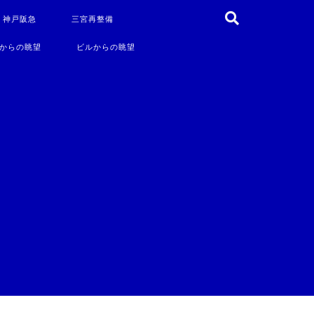
・神戸阪急
三宮再整備
からの眺望
ビルからの眺望