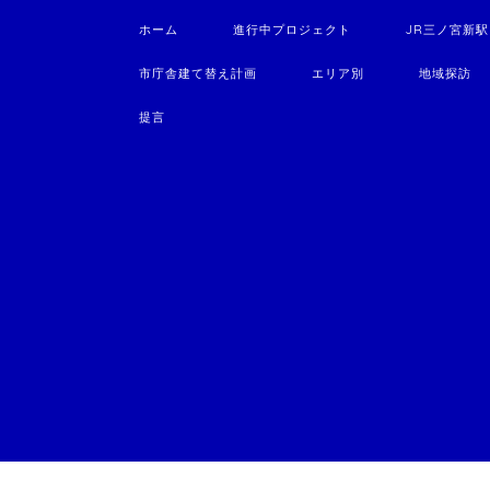
ホーム
進行中プロジェクト
JR三ノ宮新
市庁舎建て替え計画
エリア別
地域探訪
提言