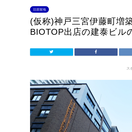
旧居留地
(仮称)神戸三宮伊藤町増
BIOTOP出店の建泰ビ
ス