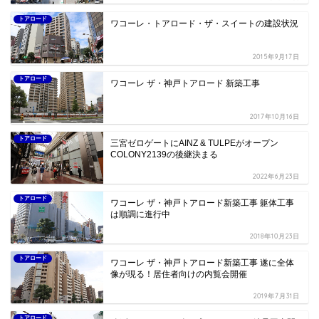
トアロード
ワコーレ・トアロード・ザ・スイートの建設状況
2015年9月17日
トアロード
ワコーレ ザ・神戸トアロード 新築工事
2017年10月16日
トアロード
三宮ゼロゲートにAINZ & TULPEがオープン
COLONY2139の後継決まる
2022年6月23日
トアロード
ワコーレ ザ・神戸トアロード新築工事 躯体工事
は順調に進行中
2018年10月23日
トアロード
ワコーレ ザ・神戸トアロード新築工事 遂に全体
像が現る！居住者向けの内覧会開催
2019年7月31日
トアロード