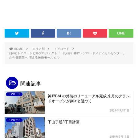
HOME
エリア別
トアロード
(仮称)トアロードビルプロジェクト「 （仮称）神戸トアロードメディカルセンター」
が今春開業へ 増える医療モールビル
関連記事
トアロード
神戸BALの外装のリニューアル完成 来月のグラン
ドオープンが刻々と近づく
2024年9月11日
トアロード
下山手通3丁目計画
2018年3月17日