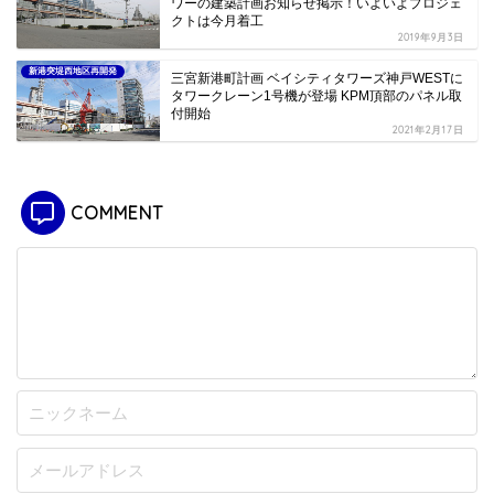
ワーの建築計画お知らせ掲示！いよいよプロジェ
クトは今月着工
2019年9月3日
新港突堤西地区再開発
三宮新港町計画 ベイシティタワーズ神戸WESTに
タワークレーン1号機が登場 KPM頂部のパネル取
付開始
2021年2月17日
COMMENT