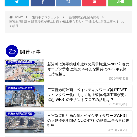
HOME
進行中プロジェクト
新港突堤西地区再開発
三宮新港町計画 駐車場棟が竣工目前 外構工事も進む 住宅棟は地上躯体工事へまもな
く移行
関連記事
新港突堤西地区再開発
新港町に海軍操練所遺構の展示施設が2027年春に
オープン予定 土地の本格的な開発は2032年以降
に持ち越し
2025年9月13日
新港突堤西地区再開発
三宮新港町計画・ベイシティタワーズ神戸EAST
ツインタワー化に向けて地上躯体構築工事が更に
進む WESTのテナントフロアの活用は？
2023年11月6日
新港突堤西地区再開発
三宮新港町計画A街区 ベイシティタワーズWEST
の大規模掘削開始 GLION本社の鉄骨工事も更に進
行中
2020年7月23日