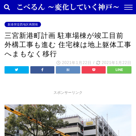
新港突堤西地区再開発
三宮新港町計画 駐車場棟が竣工目前
外構工事も進む 住宅棟は地上躯体工事
へまもなく移行
2021年1月22日
/
2021年1月22日
スポンサーリンク