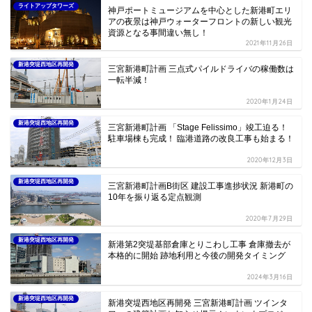
ライトアップタワーズ
神戸ポートミュージアムを中心とした新港町エリ
アの夜景は神戸ウォーターフロントの新しい観光
資源となる事間違い無し！
2021年11月26日
新港突堤西地区再開発
三宮新港町計画 三点式パイルドライバの稼働数は
一転半減！
2020年1月24日
新港突堤西地区再開発
三宮新港町計画 「Stage Felissimo」竣工迫る！
駐車場棟も完成！ 臨港道路の改良工事も始まる！
2020年12月3日
新港突堤西地区再開発
三宮新港町計画B街区 建設工事進捗状況 新港町の
10年を振り返る定点観測
2020年7月29日
新港突堤西地区再開発
新港第2突堤基部倉庫とりこわし工事 倉庫撤去が
本格的に開始 跡地利用と今後の開発タイミング
2024年3月16日
新港突堤西地区再開発
新港突堤西地区再開発 三宮新港町計画 ツインタ