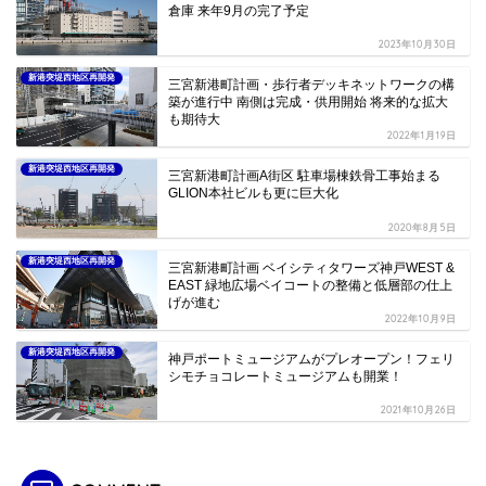
中
2019年10月2日
新港突堤西地区再開発
三宮新港町計画A街区 全ての工区で工事が進行中
次工程2番乗りはどこの工区？
2020年5月28日
新港突堤西地区再開発
三宮新港町計画 新港突堤西地区再開発 GLIONグ
ループが本社をGLION Awa-s Buildingに移転完了
2021年5月7日
新港突堤西地区再開発
本日より遂に解体工事開始 第2突堤基部の旧住友
倉庫 来年9月の完了予定
2023年10月30日
新港突堤西地区再開発
三宮新港町計画・歩行者デッキネットワークの構
築が進行中 南側は完成・供用開始 将来的な拡大
も期待大
2022年1月19日
新港突堤西地区再開発
三宮新港町計画A街区 駐車場棟鉄骨工事始まる
GLION本社ビルも更に巨大化