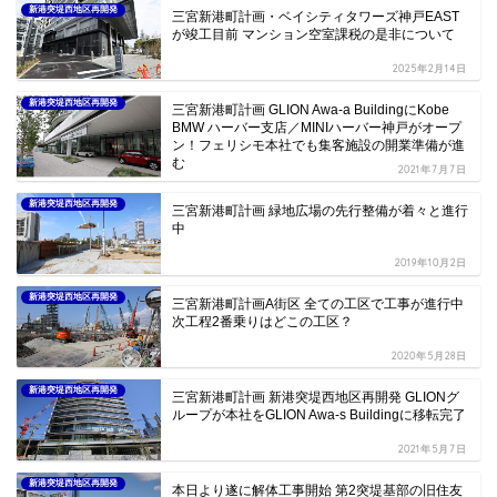
HOME
進行中プロジェクト
新港突堤西地区再開発
三宮新港町計画 タワークレーン増殖中/歩行者デッキの構築工事も進行
関連記事
新港突堤西地区再開発
三宮新港町計画・ベイシティタワーズ神戸EAST
が竣工目前 マンション空室課税の是非について
2025年2月14日
新港突堤西地区再開発
三宮新港町計画 GLION Awa-a BuildingにKobe
BMW ハーバー支店／MINIハーバー神戸がオープ
ン！フェリシモ本社でも集客施設の開業準備が進
む
2021年7月7日
新港突堤西地区再開発
三宮新港町計画 緑地広場の先行整備が着々と進行