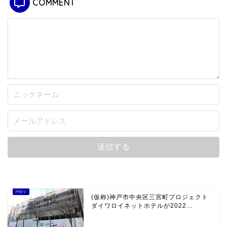
2020年8月5日
新港突堤西地区再開発
三宮新港町計画 ベイシティタワーズ神戸WEST &
EAST 緑地広場ベイコートの整備と低層部の仕上
げが進む
2022年10月9日
新港突堤西地区再開発
神戸ポートミュージアムがプレオープン！フェリ
シモチョコレートミュージアムも開業！
2021年10月26日
COMMENT