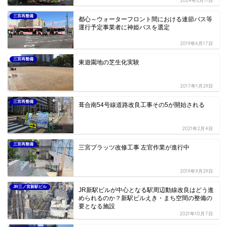
2024年2月11日
三宮再整備
都心～ウォーターフロント間における連節バス等
運行予定事業者に神姫バスを選定
2019年6月17日
三宮再整備
東遊園地の芝生化実験
2017年1月29日
三宮再整備
葺合南54号線道路改良工事その5が開始される
2021年2月4日
三宮再整備
三宮プラッツ改修工事 左官作業が進行中
2019年9月29日
JR三ノ宮新駅ビル
JR新駅ビルが中心となる駅周辺動線改良はどう進
められるのか？新駅ビルえき・まち空間の整備の
要となる施設
2021年10月7日