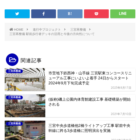
HOME
進行中プロジェクト
三宮再整備
三宮再整備 駅前歩行者デッキの活用と今後の方向性について
関連記事
三宮再整備
市営地下鉄西神・山手線 三宮駅東コンコースリニ
ューアル工事にいよいよ着手 24日からスタート
2024年9月下旬完成予定
2023年8月17日
三宮再整備
(仮称)磯上公園内体育館建設工事 基礎構築が開始
される
2021年7月10日
三宮再整備
三宮中央歩道橋他2橋ライトアップ工事 駅前中央
幹線に跨る3歩道橋に照明演出を実施