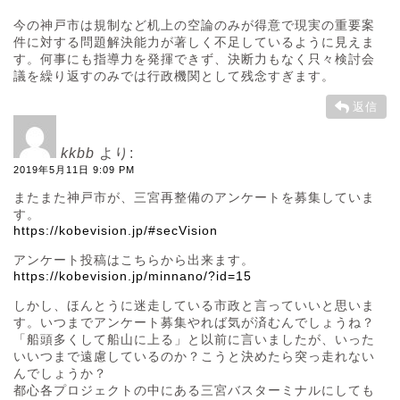
今の神戸市は規制など机上の空論のみが得意で現実の重要案
件に対する問題解決能力が著しく不足しているように見えま
す。何事にも指導力を発揮できず、決断力もなく只々検討会
議を繰り返すのみでは行政機関として残念すぎます。
返信
kkbb
より:
2019年5月11日 9:09 PM
またまた神戸市が、三宮再整備のアンケートを募集していま
す。
https://kobevision.jp/#secVision
アンケート投稿はこちらから出来ます。
https://kobevision.jp/minnano/?id=15
しかし、ほんとうに迷走している市政と言っていいと思いま
す。いつまでアンケート募集やれば気が済むんでしょうね？
「船頭多くして船山に上る」と以前に言いましたが、いった
いいつまで遠慮しているのか？こうと決めたら突っ走れない
んでしょうか？
都心各プロジェクトの中にある三宮バスターミナルにしても