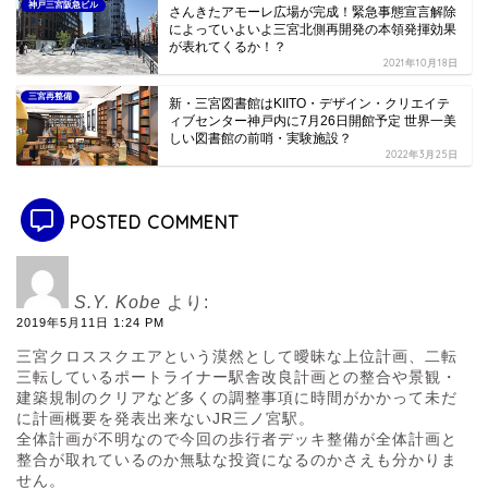
神戸三宮阪急ビル
さんきたアモーレ広場が完成！緊急事態宣言解除
によっていよいよ三宮北側再開発の本領発揮効果
が表れてくるか！？
2021年10月18日
三宮再整備
新・三宮図書館はKIITO・デザイン・クリエイテ
ィブセンター神戸内に7月26日開館予定 世界一美
しい図書館の前哨・実験施設？
2022年3月25日
POSTED COMMENT
S.Y. Kobe
より:
2019年5月11日 1:24 PM
三宮クロススクエアという漠然として曖昧な上位計画、二転
三転しているポートライナー駅舎改良計画との整合や景観・
建築規制のクリアなど多くの調整事項に時間がかかって未だ
に計画概要を発表出来ないJR三ノ宮駅。
全体計画が不明なので今回の歩行者デッキ整備が全体計画と
整合が取れているのか無駄な投資になるのかさえも分かりま
せん。