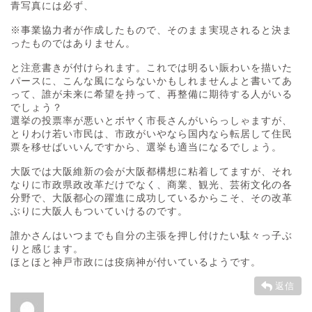
青写真には必ず、
※事業協力者が作成したもので、そのまま実現されると決ま
ったものではありません。
と注意書きが付けられます。これでは明るい賑わいを描いた
パースに、こんな風にならないかもしれませんよと書いてあ
って、誰が未来に希望を持って、再整備に期待する人がいる
でしょう？
選挙の投票率が悪いとボヤく市長さんがいらっしゃますが、
とりわけ若い市民は、市政がいやなら国内なら転居して住民
票を移せばいいんですから、選挙も適当になるでしょう。
大阪では大阪維新の会が大阪都構想に粘着してますが、それ
なりに市政県政改革だけでなく、商業、観光、芸術文化の各
分野で、大阪都心の躍進に成功しているからこそ、その改革
ぶりに大阪人もついていけるのです。
誰かさんはいつまでも自分の主張を押し付けたい駄々っ子ぶ
りと感じます。
ほとほと神戸市政には疫病神が付いているようです。
返信