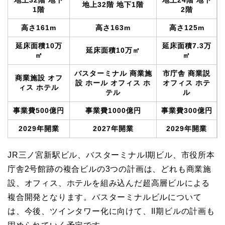
地上32階 地下
地上24階 地下
地上32階 地下1階
1階
2階
高さ161m
高さ163m
高さ125m
延床面積10万
延床面積7.3万
延床面積10万㎡
㎡
㎡
バスターミナル 商業施
市庁舎 商業説
商業施設 オフ
設 ホール オフィス ホ
オフィス ホテ
ィス ホテル
テル
ル
事業費500億円
事業費1000億円
事業費300億円
2029年開業
2027年開業
2029年開業
JR三ノ宮新駅ビル、バスターミナルI期ビル、市役所本
庁舎2号館跡の複合ビルの3つの計画は、どれも商業施
設、オフィス、ホテルを組み込んだ超高層ビルによる
複合開発となります。バスターミナルビルについて
は、今後、ツインタワー化に向けて、II期ビルの計画も