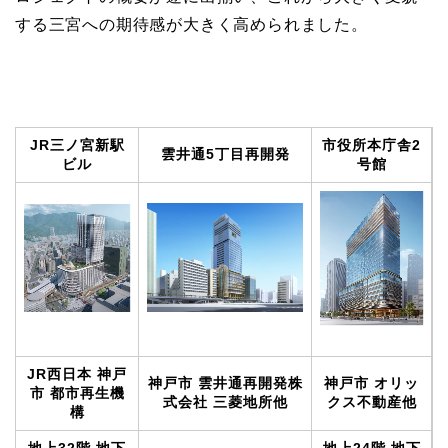
する三宮への期待感が大きく高められました。
JR三ノ宮新駅
市役所本庁舎2
雲井通5丁目再開発
ビル
号館
JR西日本 神戸
神戸市 雲井通再開発株
神戸市 オリッ
市 都市再生機
式会社 三菱地所他
クス不動産他
構