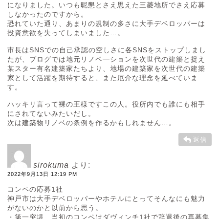
になりました。いつも昵懇とさえ思えた三菱地所でさえ応募
しなかったのですから。
恐れていた通り、あまりの規制の多さに大手デベロッパーは
投資意欲を失ってしまいました…。
市長はSNSでの自己承認の空しさに各SNSをストップしまし
たが、ブログでは地元リノベ―ションを次世代の建築と捉え
某スター有名建築家たちより、地場の建築家を次世代の建築
家として活躍を期待すると、また厄介な理念を延べていま
す。
ハッキリ言って裸の王様ですこの人。役所内でも誰にも相手
にされてないみたいだし。
次は建築物リノベの条例を作るかもしれません…。
返信
sirokuma
より:
2022年9月13日 12:19 PM
コンペの応募1社
神戸市は大手デベロッパーやホテルにとってそんなにも魅力
がないのかと以前から思う。
・第一突堤…当初のコンペはダヴィンチ1社で辞退後の再募集