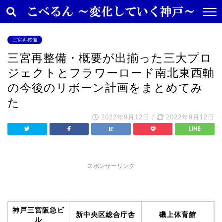
三宮再整備
三宮再整備・概要が出揃った三大プロ
ジェクトとフラワーロード南北東西軸
の今後のリボーン計画をまとめてみ
た
2022年9月12日
/
2022年9月12日
スポンサーリンク
神戸三宮阪急ビ
新中央区総合庁舎
磯上体育館
ル