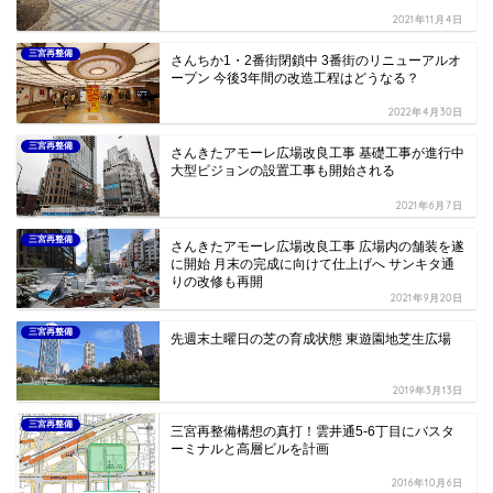
2021年11月4日
三宮再整備
さんちか1・2番街閉鎖中 3番街のリニューアルオ
ープン 今後3年間の改造工程はどうなる？
2022年4月30日
三宮再整備
さんきたアモーレ広場改良工事 基礎工事が進行中
大型ビジョンの設置工事も開始される
2021年6月7日
三宮再整備
さんきたアモーレ広場改良工事 広場内の舗装を遂
に開始 月末の完成に向けて仕上げへ サンキタ通
りの改修も再開
2021年9月20日
三宮再整備
先週末土曜日の芝の育成状態 東遊園地芝生広場
2019年3月13日
三宮再整備
三宮再整備構想の真打！雲井通5-6丁目にバスタ
ーミナルと高層ビルを計画
2016年10月6日