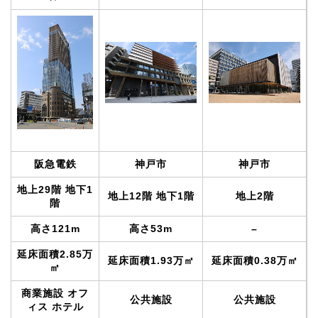
阪急電鉄
神戸市
神戸市
地上29階 地下1
地上12階 地下1階
地上2階
階
高さ121m
高さ53m
–
延床面積2.85万
延床面積1.93万㎡
延床面積0.38万㎡
㎡
商業施設 オフ
公共施設
公共施設
ィス ホテル