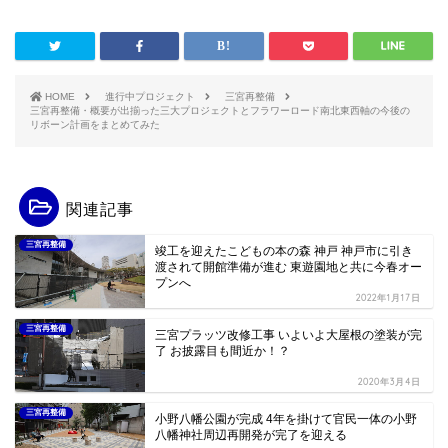
HOME
進行中プロジェクト
三宮再整備
三宮再整備・概要が出揃った三大プロジェクトとフラワーロード南北東西軸の今後の
リボーン計画をまとめてみた
関連記事
三宮再整備
竣工を迎えたこどもの本の森 神戸 神戸市に引き
渡されて開館準備が進む 東遊園地と共に今春オー
プンへ
2022年1月17日
三宮再整備
三宮プラッツ改修工事 いよいよ大屋根の塗装が完
了 お披露目も間近か！？
2020年3月4日
三宮再整備
小野八幡公園が完成 4年を掛けて官民一体の小野
八幡神社周辺再開発が完了を迎える