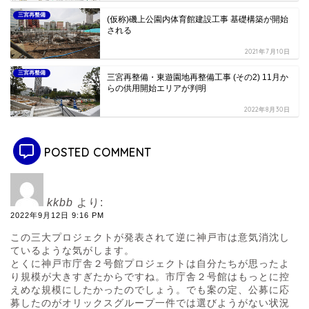
三宮再整備
(仮称)磯上公園内体育館建設工事 基礎構築が開始
される
2021年7月10日
三宮再整備
三宮再整備・東遊園地再整備工事 (その2) 11月か
らの供用開始エリアが判明
2022年8月30日
POSTED COMMENT
kkbb
より:
2022年9月12日 9:16 PM
この三大プロジェクトが発表されて逆に神戸市は意気消沈し
ているような気がします。
とくに神戸市庁舎２号館プロジェクトは自分たちが思ったよ
り規模が大きすぎたからですね。市庁舎２号館はもっとに控
えめな規模にしたかったのでしょう。でも案の定、公募に応
募したのがオリックスグループ一件では選びようがない状況