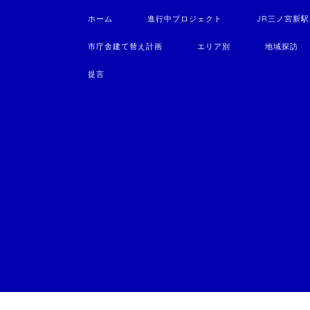
ホーム
進行中プロジェクト
JR三ノ宮新
市庁舎建て替え計画
エリア別
地域探訪
提言