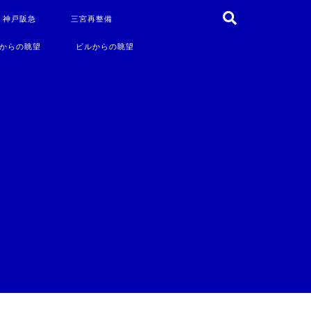
・神戸阪急
三宮再整備
からの眺望
ビルからの眺望