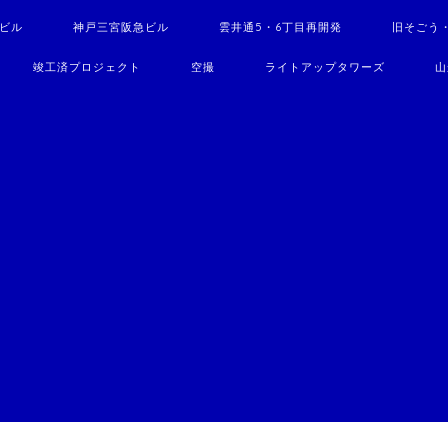
駅ビル
神戸三宮阪急ビル
雲井通5・6丁目再開発
旧そごう
竣工済プロジェクト
空撮
ライトアップタワーズ
山