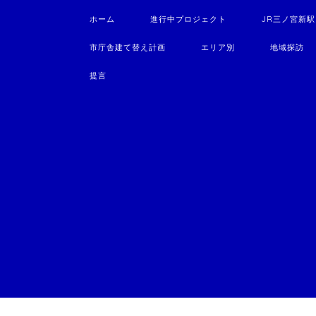
ホーム
進行中プロジェクト
JR三ノ宮新
市庁舎建て替え計画
エリア別
地域探訪
提言