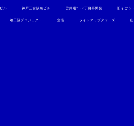
駅ビル
神戸三宮阪急ビル
雲井通5・6丁目再開発
旧そごう
竣工済プロジェクト
空撮
ライトアップタワーズ
山