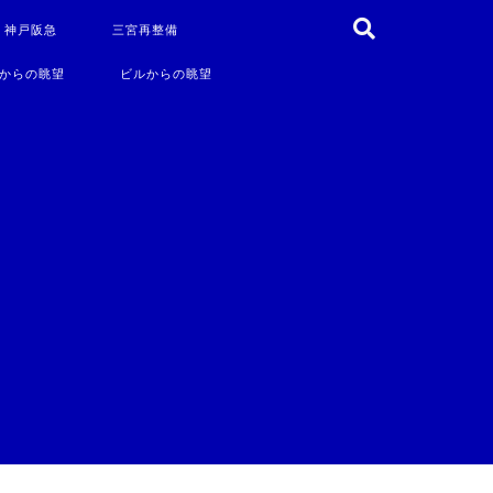
・神戸阪急
三宮再整備
からの眺望
ビルからの眺望