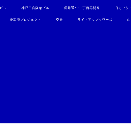
駅ビル
神戸三宮阪急ビル
雲井通5・6丁目再開発
旧そごう
竣工済プロジェクト
空撮
ライトアップタワーズ
山