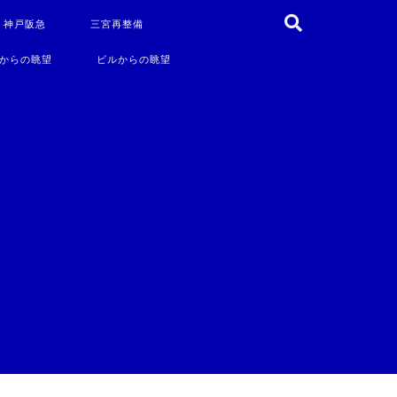
・神戸阪急
三宮再整備
からの眺望
ビルからの眺望