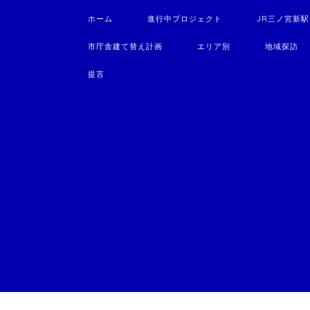
ホーム
進行中プロジェクト
JR三ノ宮新
市庁舎建て替え計画
エリア別
地域探訪
提言