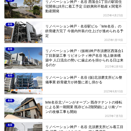
リノベーション神戸・名谷 西落合1丁目の駅前住
宅開発は8月に着工予定 日鉄興和不動産 x 関電不
動産開発
2023年4月25日
名谷
リノベーション神戸・名谷駅ビル「tete名谷」の
鉄骨建方完了 今後内外装の仕上げが進められる予
定
2023年1月19日
名谷
リノベーション神戸・(仮称)神戸市須磨区西落合1
丁目新築工事 リビオシティ神戸名谷 地上躯体構
築中 人口流出の勢いに歯止めを掛かられる日は来
るのか
2025年2月9日
名谷
リノベーション神戸・名谷 (仮)北須磨支所ビル整
備事業 鉄骨建方が終盤に差し掛かる
2023年8月10日
名谷
tete名谷北ゾーンがオープン 既存テナントの移転
による第一期開業 既存ビル2階閉鎖により南ゾー
ンの改修工事も開始
2023年7月3日
名谷
リノベーション神戸・名谷 北須磨支所ビル着工目