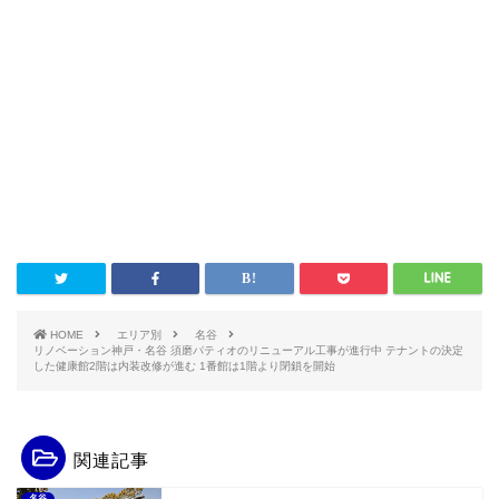
HOME
エリア別
名谷
リノベーション神戸・名谷 須磨パティオのリニューアル工事が進行中 テナントの決定
した健康館2階は内装改修が進む 1番館は1階より閉鎖を開始
関連記事
名谷