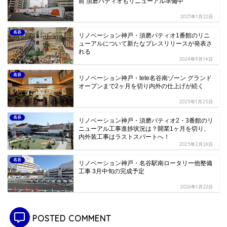
前 須磨パティオもリニューアル準備中
2023年1月22日
名谷
リノベーション神戸・須磨パティオ1番館のリニ
ューアルについて新たなプレスリリースが発表さ
れる
2024年9月14日
名谷
リノベーション神戸・tete名谷南ゾーン グランド
オープンまで2ヶ月を切り内外の仕上げが続く
2025年1月25日
名谷
リノベーション神戸・須磨パティオ2・3番館のリ
ニューアル工事進捗状況は？開業1ヶ月を切り、
内外装工事はラストスパートへ！
2025年2月26日
名谷
リノベーション神戸・名谷駅南ロータリー他整備
工事 3月中旬の完成予定
2026年1月22日
POSTED COMMENT