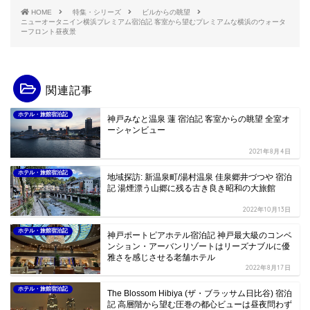
HOME
特集・シリーズ
ビルからの眺望
ニューオータニイン横浜プレミアム宿泊記 客室から望むプレミアムな横浜のウォータ
ーフロント昼夜景
関連記事
ホテル・旅館宿泊記
神戸みなと温泉 蓮 宿泊記 客室からの眺望 全室オ
ーシャンビュー
2021年8月4日
ホテル・旅館宿泊記
地域探訪: 新温泉町/湯村温泉 佳泉郷井づつや 宿泊
記 湯煙漂う山郷に残る古き良き昭和の大旅館
2022年10月13日
ホテル・旅館宿泊記
神戸ポートピアホテル宿泊記 神戸最大級のコンベ
ンション・アーバンリゾートはリーズナブルに優
雅さを感じさせる老舗ホテル
2022年8月17日
ホテル・旅館宿泊記
The Blossom Hibiya (ザ・ブラッサム日比谷) 宿泊
記 高層階から望む圧巻の都心ビューは昼夜問わず