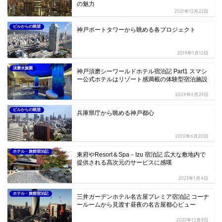
の魅力
2021年12月22日
ビルからの眺望
神戸ポートタワーから眺める各プロジェクト
2019年1月12日
須磨水族園
神戸須磨シーワールドホテル宿泊記 Part1 スマシ
ー公式ホテルはリゾート感満載の体験型宿泊施設
2024年6月29日
ビルからの眺望
兵庫県庁から眺める神戸都心
2010年6月20日
ホテル・旅館宿泊記
東府やResort＆Spa－Izu 宿泊記 広大な敷地内で
提供される高次元のサービスに感嘆
2023年1月4日
ホテル・旅館宿泊記
三井ガーデンホテル名古屋プレミア宿泊記 コーナ
ールームから見渡す昼夜の名古屋都心ビュー
2022年12月8日