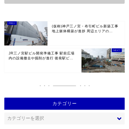
(仮称)神戸三ノ宮・布引町ビル新築工事
地上躯体構築が進捗 周辺エリアの...
JR三ノ宮駅ビル開発準備工事 駅前広場
内の設備撤去や掘削が進行 後発駅ビ...
カテゴリー