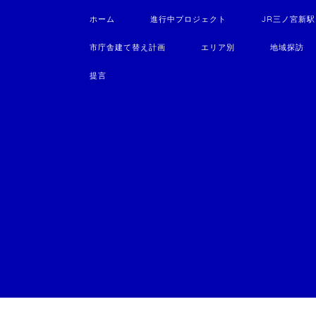
ホーム
進行中プロジェクト
JR三ノ宮新
市庁舎建て替え計画
エリア別
地域探訪
提言