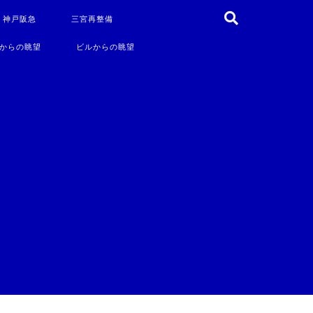
・神戸阪急
三宮再整備
からの眺望
ビルからの眺望