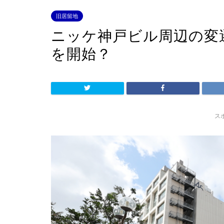
旧居留地
ニッケ神戸ビル周辺の変
を開始？
ス