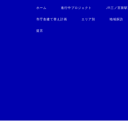
ホーム
進行中プロジェクト
JR三ノ宮新
市庁舎建て替え計画
エリア別
地域探訪
提言