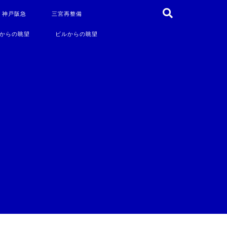
・神戸阪急
三宮再整備
からの眺望
ビルからの眺望