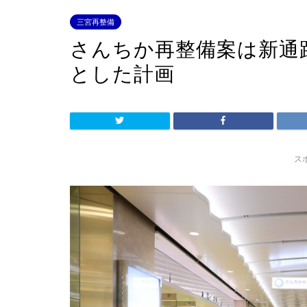
三宮再整備
さんちか再整備案は新通
とした計画
ス