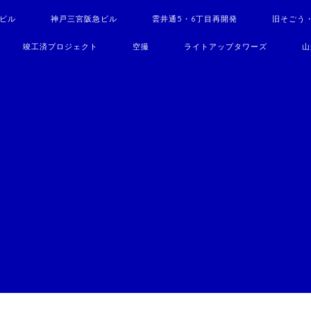
駅ビル
神戸三宮阪急ビル
雲井通5・6丁目再開発
旧そごう
竣工済プロジェクト
空撮
ライトアップタワーズ
山