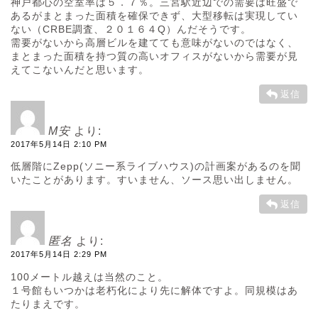
神戸都心の空室率は５．７％。三宮駅近辺での需要は旺盛で
あるがまとまった面積を確保できず、大型移転は実現してい
ない（CRBE調査、２０１６４Q）んだそうです。
需要がないから高層ビルを建てても意味がないのではなく、
まとまった面積を持つ質の高いオフィスがないから需要が見
えてこないんだと思います。
返信
M安
より:
2017年5月14日 2:10 PM
低層階にZepp(ソニー系ライブハウス)の計画案があるのを聞
いたことがあります。すいません、ソース思い出しません。
返信
匿名
より:
2017年5月14日 2:29 PM
100メートル越えは当然のこと。
１号館もいつかは老朽化により先に解体ですよ。同規模はあ
たりまえです。