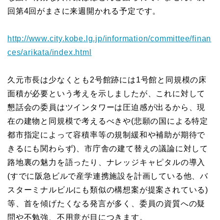
回第4回がまさに来週開かれる予定です。
http://www.city.kobe.lg.jp/information/committee/finan
ces/arikata/index.html
久元市長は少なくとも2号館跡には1号館と同規模の床
面積が必要という考えを示しましたが、これに対して
懇話会の委員はツインタワーは圧迫感が出るから、現
在の建物と同規模で考えるべきや(悲願の国による特定
都市指定によって容積率等の規制緩和や補助が期待で
きるにも関わらず)、市庁舎の建て替えの議論に対して
路地裏の魅力を語ったり、ナレッジキャピタルの導入
(すでに阪急ビルで産学連携施設を計画している他、バ
スターミナルビルにも類似の構想案が提案されている)
等、首を傾げたくなる発言が多く、委員の資質への疑
問や不勉強、不用意が目につきます。