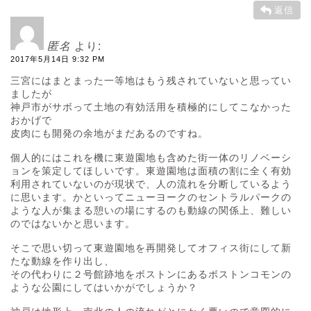
返信
匿名
より:
2017年5月14日 9:32 PM
三宮にはまとまった一等地はもう残されていないと思ってい
ましたが
神戸市がサボって土地の有効活用を積極的にしてこなかった
おかげで
皮肉にも開発の余地がまだあるのですね。
個人的にはこれを機に東遊園地も含めた街一体のリノベーシ
ョンを策定してほしいです。東遊園地は面積の割に全く有効
利用されていないのが現状で、人の流れを分断しているよう
に思います。かといってニューヨークのセントラルパークの
ような人が集まる憩いの場にするのも動線の関係上、難しい
のではないかと思います。
そこで思い切って東遊園地を再開発してオフィス街にして新
たな動線を作り出し、
その代わりに２号館跡地をボストンにあるボストンコモンの
ような公園にしてはいかがでしょうか？