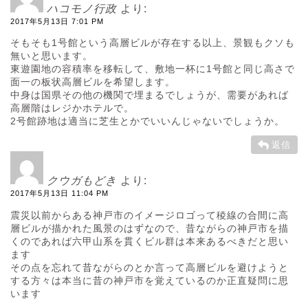
ハコモノ行政
より:
2017年5月13日 7:01 PM
そもそも1号館という高層ビルが存在する以上、景観もクソも
無いと思います。
東遊園地の容積率を移転して、敷地一杯に1号館と同じ高さで
面一の板状高層ビルを希望します。
中身は国県その他の機関で埋まるでしょうが、需要があれば
高層階はレジかホテルで。
2号館跡地は適当に芝生とかでいいんじゃないでしょうか。
返信
クウガもどき
より:
2017年5月13日 11:04 PM
震災以前からある神戸市のイメージロゴって稜線の合間に高
層ビルが描かれた風景のはずなので、昔ながらの神戸市を描
くのであれば六甲山系を貫くビル群は本来あるべきだと思い
ます
その点を忘れて昔ながらのとか言って高層ビルを避けようと
する方々は本当に昔の神戸市を覚えているのか正直疑問に思
います