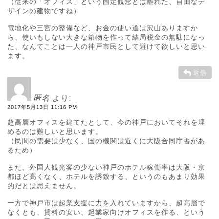
（従来の「オフィス」という固定観念とは離れた、自由なデ
ザインの建物ですね）
電地化や三宮の整備など、お金の使い道は沢山ありますか
ら、使いもしない大きな箱物を作って結局税金の無駄になっ
た、なんてことは一人の神戸市民として避けて欲しいと思い
ます。
返信
匿名
より:
2017年5月13日 11:16 PM
超高層オフィスを建てたとして、今の神戸においてそれを埋
めるのは難しいと思います。
（民間の需要は少なく、国の機関は近くに大阪合同庁舎があ
るため）
また、外国人観光客の少ない神戸のホテル稼働率は大阪・京
都ほど高くなく、ホテルを誘致する、というのもあまり効果
的だとは思えません。
一方で神戸市は起業支援に力を入れていますから、超高層で
なくとも、賃料の安い、起業家向けオフィスを作る、という