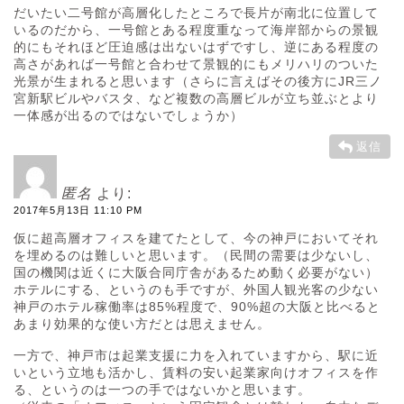
だいたい二号館が高層化したところで長片が南北に位置して
いるのだから、一号館とある程度重なって海岸部からの景観
的にもそれほど圧迫感は出ないはずですし、逆にある程度の
高さがあれば一号館と合わせて景観的にもメリハリのついた
光景が生まれると思います（さらに言えばその後方にJR三ノ
宮新駅ビルやバスタ、など複数の高層ビルが立ち並ぶとより
一体感が出るのではないでしょうか）
返信
匿名
より:
2017年5月13日 11:10 PM
仮に超高層オフィスを建てたとして、今の神戸においてそれ
を埋めるのは難しいと思います。（民間の需要は少ないし、
国の機関は近くに大阪合同庁舎があるため動く必要がない）
ホテルにする、というのも手ですが、外国人観光客の少ない
神戸のホテル稼働率は85%程度で、90%超の大阪と比べると
あまり効果的な使い方だとは思えません。
一方で、神戸市は起業支援に力を入れていますから、駅に近
いという立地も活かし、賃料の安い起業家向けオフィスを作
る、というのは一つの手ではないかと思います。