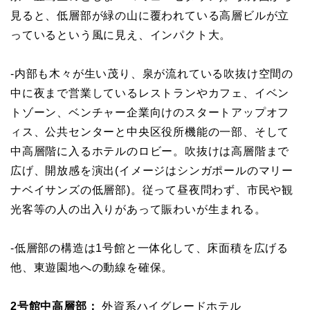
見ると、低層部が緑の山に覆われている高層ビルが立
っているという風に見え、インパクト大。
-内部も木々が生い茂り、泉が流れている吹抜け空間の
中に夜まで営業しているレストランやカフェ、イベン
トゾーン、ベンチャー企業向けのスタートアップオフ
ィス、公共センターと中央区役所機能の一部、そして
中高層階に入るホテルのロビー。吹抜けは高層階まで
広げ、開放感を演出(イメージはシンガポールのマリー
ナベイサンズの低層部)。従って昼夜問わず、市民や観
光客等の人の出入りがあって賑わいが生まれる。
-低層部の構造は1号館と一体化して、床面積を広げる
他、東遊園地への動線を確保。
2号館中高層部：
外資系ハイグレードホテル