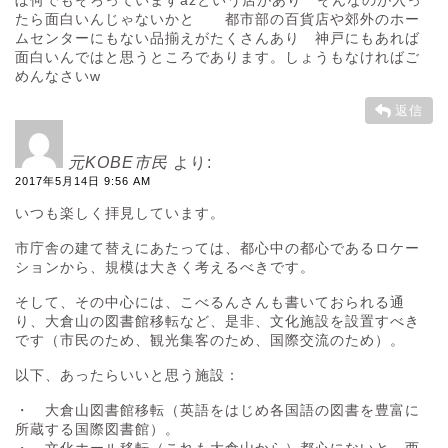
ぼ何でもそろっていますazという店があり そんなのが入っ
たら面白いんじゃないかと 都市部の百貨店や郊外のホー
ムセンターにもない品揃えがたくさんあり 神戸にもあれば
面白いんではと思うところであります。しょうもなければご
めんなさいw
返信
元KOBE市民
より:
2017年5月14日 9:56 AM
いつも楽しく拝見しています。
市庁舎の建て替えにあたっては、都心中の都心であるロケー
ションから、規模は大きく考えるべきです。
そして、その中心には、こべるんさんも書いておられる通
り、大倉山の図書館移転など、是非、文化施設を設置すべき
です（市民のため、観光集客のため、国際交流のため）。
以下、あったらいいと思う施設：
・ 大倉山図書館移転（英語をはじめ各国語の図書を豊富に
所蔵する国際図書館）。
・ 文化ホール移転（これも大倉山から）都心にないと、西