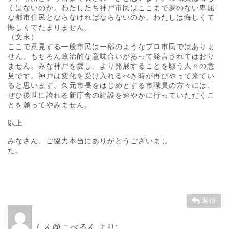
くはないのか。わたしたち神戸市民はここまで夢のない卑屈
な都市住民とならなければならないのか。わたしは悔しくて
悔しくてたまりません。
（文末）
ここで意見する一般市民は一部のようなプロ市民ではありま
せん。もちろん政治的な意味合いがあって発言されてはおり
ません。みな神戸を愛し、より発展することを願う人々の意
見です。神戸は変化を受け入れるべき時が再びやって来てい
ると思います。久元市長をはじめとする市職員の方々には、
ぜひ後世に誇れる新庁舎の建設を速やかに行っていただくこ
とを願ってやみません。
以上
みなさん、ご協力本当にありがとうございまし
た。
返信
しん@こべるん
より: