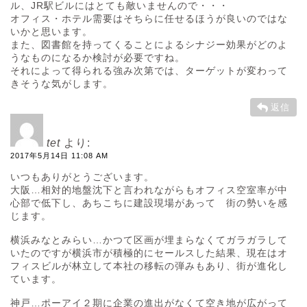
ル、JR駅ビルにはとても敵いませんので・・・
オフィス・ホテル需要はそちらに任せるほうが良いのではな
いかと思います。
また、図書館を持ってくることによるシナジー効果がどのよ
うなものになるか検討が必要ですね。
それによって得られる強み次第では、ターゲットが変わって
きそうな気がします。
返信
tet
より:
2017年5月14日 11:08 AM
いつもありがとうございます。
大阪…相対的地盤沈下と言われながらもオフィス空室率が中
心部で低下し、あちこちに建設現場があって 街の勢いを感
じます。
横浜みなとみらい…かつて区画が埋まらなくてガラガラして
いたのですが横浜市が積極的にセールスした結果、現在はオ
フィスビルが林立して本社の移転の弾みもあり、街が進化し
ています。
神戸…ポーアイ２期に企業の進出がなくて空き地が広がって