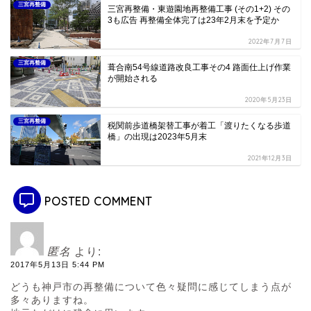
三宮再整備
三宮再整備・東遊園地再整備工事 (その1+2) その
3も広告 再整備全体完了は23年2月末を予定か
2022年7月7日
三宮再整備
葺合南54号線道路改良工事その4 路面仕上げ作業
が開始される
2020年5月23日
三宮再整備
税関前歩道橋架替工事が着工「渡りたくなる歩道
橋」の出現は2023年5月末
2021年12月3日
POSTED COMMENT
匿名
より:
2017年5月13日 5:44 PM
どうも神戸市の再整備について色々疑問に感じてしまう点が
多々ありますね。