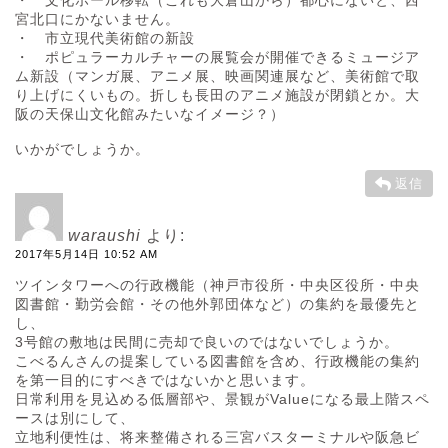
宮北口にかないません。
・ 市立現代美術館の新設
・ ポピュラーカルチャーの展覧会が開催できるミュージア
ム新設（マンガ展、アニメ展、映画関連展など、美術館で取
り上げにくいもの。折しも長田のアニメ施設が閉鎖とか。大
阪の天保山文化館みたいなイメージ？）
いかがでしょうか。
返信
waraushi
より:
2017年5月14日 10:52 AM
ツインタワーへの行政機能（神戸市役所・中央区役所・中央
図書館・勤労会館・その他外郭団体など）の集約を最優先と
し、
3号館の敷地は民間に売却で良いのではないでしょうか。
こべるんさんの提案している図書館を含め、行政機能の集約
を第一目的にすべきではないかと思います。
日常利用を見込める低層部や、景観がValueになる最上階スペ
ースは別にして、
立地利便性は、将来整備される三宮バスターミナルや阪急ビ