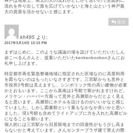
神戸は地形上、南北の人の流れがとにかく悪いので意図的に
流れを作り出して面を広げていかないと海と山という神戸最
大の資源を活かせないと感じます。
返信
kh495
より:
2017年5月14日 10:15 PM
まずはじめに、このような議論の場を設けていただいたしん
@こべるんさんと、提案いただいたkenkenboobooさんにお
礼申し上げます。
特定都市再生緊急整備地域に指定された区域なのに高度利用
を図らないのはもったいなさすぎです。三宮駅からも意外と
市役所2号館は見えますし、シンボリック性の高い建物が必要
かとおもいます。ここから真南は1号館で塞がれますけれど、
メリケン・ハーバー方面って意外と高層部からだとよく見え
ると思います。高層部にホテルを設けるのがいいかなと感じ
ていました。しかし図書館という案もなかなか良いかと思い
ました。現1号館も含めてライトアップに力を入れた高層ビル
になることを願います。
個人的には三宮駅から旧居留地までの回遊性がもう少し高ま
らないかと考えています。さんセンタープラザ建て替えの際