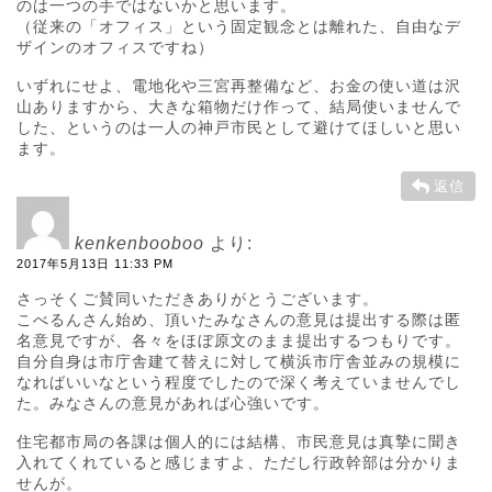
のは一つの手ではないかと思います。
（従来の「オフィス」という固定観念とは離れた、自由なデ
ザインのオフィスですね）
いずれにせよ、電地化や三宮再整備など、お金の使い道は沢
山ありますから、大きな箱物だけ作って、結局使いませんで
した、というのは一人の神戸市民として避けてほしいと思い
ます。
返信
kenkenbooboo
より:
2017年5月13日 11:33 PM
さっそくご賛同いただきありがとうございます。
こべるんさん始め、頂いたみなさんの意見は提出する際は匿
名意見ですが、各々をほぼ原文のまま提出するつもりです。
自分自身は市庁舎建て替えに対して横浜市庁舎並みの規模に
なればいいなという程度でしたので深く考えていませんでし
た。みなさんの意見があれば心強いです。
住宅都市局の各課は個人的には結構、市民意見は真摯に聞き
入れてくれていると感じますよ、ただし行政幹部は分かりま
せんが。