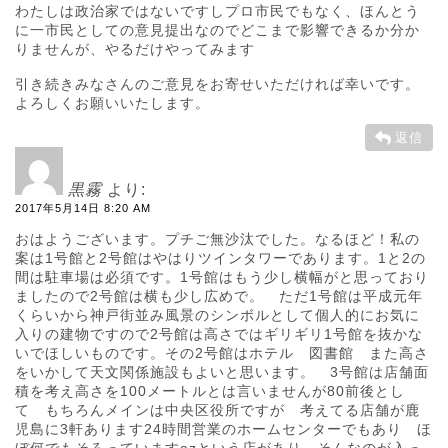
わたしは政治家ではないですしプロ市民でもなく、ほんとう
に一市民としての意見提出なのでどこまで影響できるか分か
りませんが、やるだけやってみます
引き続きみなさんのご意見をお寄せいただければ幸いです。
よろしくお願いいたします。
返信
黒霧
より:
2017年5月14日 8:20 AM
おはようございます。プチご無沙汰でした。なるほど！私の
案は1号館と2号館はやはりツインタワーであります。1と2の
間は駐車場は必須です。1号館はもう少し横幅がと思っており
ましたので2号館は横も少し広めで。 ただ1号館は平成元年
くらいから神戸街並み風景のシンボルとして個人的にお気に
入りの建物ですので2号館は高さではギリギリ1号館を抜かな
いでほしいものです。その2号館はホテル 図書館 また高さ
をいかして天文関係施設もよいと思います。 3号館は店舗面
積を考え高さを100メートルとは言いませんが80前後とし
て もちろんメインは中央区役所ですが 考えてる店舗が鹿
児島に3軒あります24時間営業のホームセンターでもあり ほ