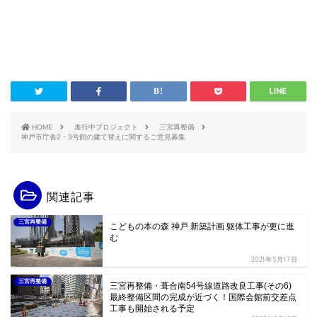
HOME
進行中プロジェクト
三宮再整備
神戸市庁舎2・3号館の建て替えに関するご意見募集
関連記事
三宮再整備
こどもの本の森 神戸 新築計画 躯体工事が更に進
む
2021年5月17日
三宮再整備
三宮再整備・葺合南54号線道路改良工事(その6)
最終整備区間の完成が近づく！国際会館前交差点
工事も開始される予定