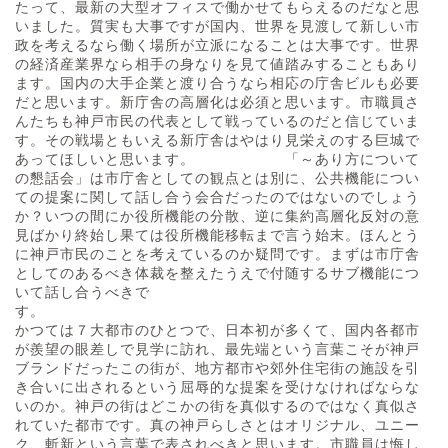
たって、最新の大型オフィスで働かせてもらえるのだなと思
いました。質実も大事ですが国内、世界を見渡して新しい市
政を考えるなら働く場所が立派になることは大事です。世界
の経済産業界なら相手の身なりを見て値踏みすることもあり
ます。国内の大手企業と渡り合うなら相応の庁舎ビルも必要
だと思います。新庁舎の高層化は必須と思います。市職員さ
んたちも神戸市民の代表として戦っているのだと信じていま
す。その戦場ともいえる新庁舎はやはり見栄えのする巨城で
あってほしいと思います。 「～あり方について
の懇話会」は市庁舎としての観点とは別に、公共機能につい
ての提案に関して話し合う会合だったのではないのでしょう
か？いつの間にか役所機能の分散、逆に集約高層化反対の意
見ばかり終始し果ては役所機能移転まで言う始末。ほんとう
に神戸市民のことを考えているのか疑問です。まずは市庁舎
としてのあるべき体裁を整えたうえで付随するサブ機能につ
いて話し合うべきで
す。
かつては７大都市のひとつで、日本初が多くて、国内各都市
が羨望の眼差しで見学に訪れ、最先端という言葉こそが神戸
ブランドだったこの街が、地方都市や郊外住宅街の施設を引
き合いに出されるという屈辱的な提案を受けなければならな
いのか。神戸の街はどこかの街を真似するのではなく真似さ
れていた都市です。真の神戸らしさとはオリジナル、ユニー
ク、斬新という言葉で表されべきと思います。市職員は悔し