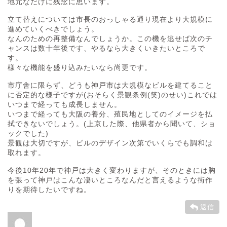
地元なだけに残念に思います。
立て替えについては市長のおっしゃる通り現在より大規模に
進めていくべきでしょう。
なんのための再整備なんでしょうか。この機を逃せば次のチ
ャンスは数十年後です、やるなら大きくいきたいところで
す。
様々な機能を盛り込みたいなら尚更です。
市庁舎に限らず、どうも神戸市は大規模なビルを建てること
に否定的な様子ですが(おそらく景観条例(笑)のせい)これでは
いつまで経っても成長しません。
いつまで経っても大阪の養分、殖民地としてのイメージを払
拭できないでしょう。(上京した際、他県者から聞いて、ショ
ックでした)
景観は大切ですが、ビルのデザイン次第でいくらでも調和は
取れます。
今後10年20年で神戸は大きく変わりますが、そのときには胸
を張って神戸はこんな凄いところなんだと言えるような街作
りを期待したいですね。
返信