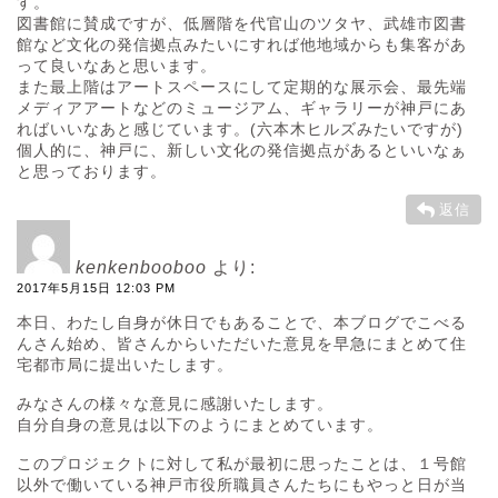
す。
図書館に賛成ですが、低層階を代官山のツタヤ、武雄市図書
館など文化の発信拠点みたいにすれば他地域からも集客があ
って良いなあと思います。
また最上階はアートスペースにして定期的な展示会、最先端
メディアアートなどのミュージアム、ギャラリーが神戸にあ
ればいいなあと感じています。(六本木ヒルズみたいですが)
個人的に、神戸に、新しい文化の発信拠点があるといいなぁ
と思っております。
返信
kenkenbooboo
より:
2017年5月15日 12:03 PM
本日、わたし自身が休日でもあることで、本ブログでこべる
んさん始め、皆さんからいただいた意見を早急にまとめて住
宅都市局に提出いたします。
みなさんの様々な意見に感謝いたします。
自分自身の意見は以下のようにまとめています。
このプロジェクトに対して私が最初に思ったことは、１号館
以外で働いている神戸市役所職員さんたちにもやっと日が当