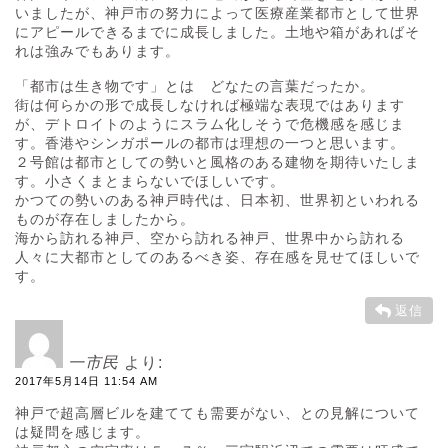
いましたが、神戸市の努力によって医療産業都市として世界
にアピールできるまでに成長しました。土地や箱があればそ
れは強みでもあります。
「都市は生き物です」とは どなたの言葉だったか。
街は何らかの形で成長しなければ極端な表現ではあります
が、デトロイトのようにスラム化しそうで危機感を感じま
す。香港やシンガポールの都市は理想の一つと思います。
２号館は都市としての勢いと風格のある建物を期待いたしま
す。小さくまとまらないでほしいです。
かつての勢いのある神戸時代は、日本初、世界初といわれる
ものが存在しましたから。
海から訪れる神戸、空から訪れる神戸、世界中から訪れる
人々に大都市としてのあるべき姿、存在感を見せてほしいで
す。
返信
一市民
より:
2017年5月14日 11:54 AM
神戸で超高層ビルを建てても需要がない、との見解について
は疑問を感じます。