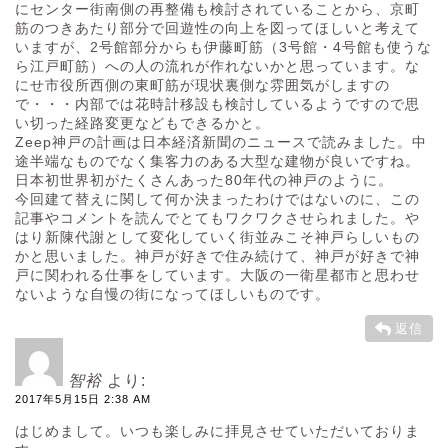
にセンター街南側の再整備も検討されていることから、京町
筋のつきあたり部分で回遊性の向上を図ってほしいと考えて
いますが、2号館部分からも伊藤町筋（3号館・4号館も使うな
ら江戸町筋）への人の流れが作れないかと思っています。な
にせ市役所西側の東町筋が現状裏側な雰囲気がしますの
で・・・内部では花時計移設も検討しているようですので思
い切った経路変更などもできるかと。
Zeep神戸の計画は日本経済新聞のニュースで読みました。中
途半端なものでなく集客力のある大型な建物が良いですね。
日本初世界初がたくさんあった80年代の神戸のように。
今回建て替えに関して何か決まったわけではないのに、この
記事やコメントを読んでとてもワクワクさせられました。や
はり新陳代謝として変化していく街並みこそ神戸らしいもの
かと思いました。神戸が好きで住み続けて、神戸が好きで神
戸に関われる仕事をしています。大阪の一衛星都市と思わせ
ないような自慢の街になってほしいものです。
返信
智裕
より:
2017年5月15日 2:38 AM
はじめまして。いつも楽しみに拝見させていただいておりま