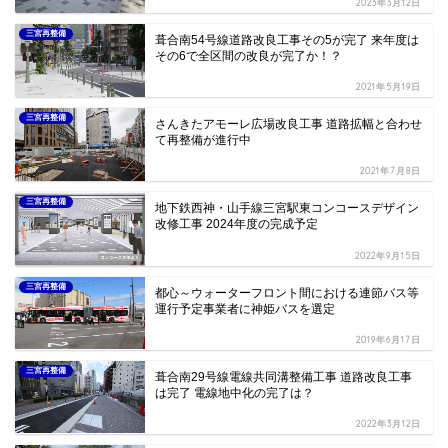
2023年3月12日
三宮再整備
葺合南54号線道路改良工事その5が完了 来年度は
その6で全区間の改良が完了か！？
2021年5月19日
三宮再整備
さんきたアモーレ広場改良工事 道路拡幅と合わせ
て再整備が進行中
2021年7月8日
三宮再整備
地下鉄西神・山手線三宮駅東コンコースデザイン
改修工事 2024年度の完成予定
2022年9月15日
三宮再整備
都心～ウォーターフロント間における連節バス等
運行予定事業者に神姫バスを選定
2019年6月17日
三宮再整備
葺合南29号線電線共同溝整備工事 道路改良工事
は完了 電線地中化の完了は？
2022年3月12日