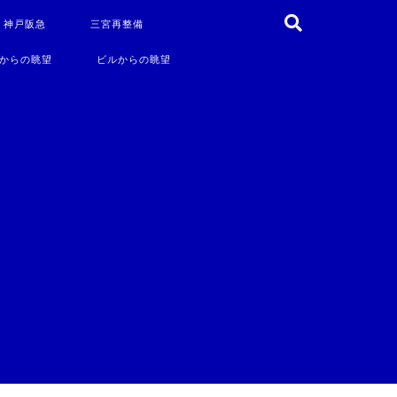
・神戸阪急
三宮再整備
からの眺望
ビルからの眺望