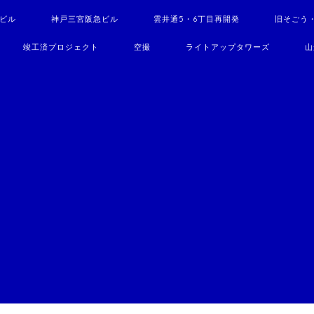
駅ビル
神戸三宮阪急ビル
雲井通5・6丁目再開発
旧そごう
竣工済プロジェクト
空撮
ライトアップタワーズ
山