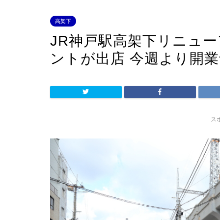
高架下
JR神戸駅高架下リニュー
ントが出店 今週より開
ス