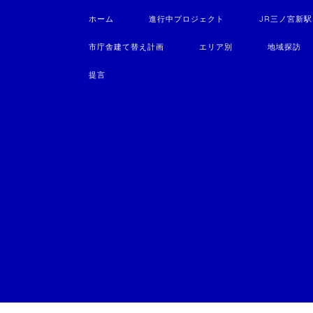
ホーム
進行中プロジェクト
JR三ノ宮新
市庁舎建て替え計画
エリア別
地域探訪
提言