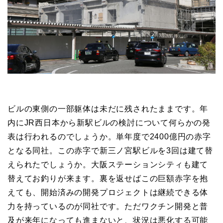
ビルの東側の一部躯体は未だに残されたままです。年
内にJR西日本から新駅ビルの検討について何らかの発
表は行われるのでしょうか。単年度で2400億円の赤字
となる同社。この赤字で新三ノ宮駅ビルを3回は建て替
えられたでしょうか。大阪ステーションシティも建て
替えてお釣りが来ます。裏を返せばこの巨額赤字を抱
えても、開始済みの開発プロジェクトは継続できる体
力を持っているのが同社です。ただワクチン開発と普
及が来年になっても進まないと、状況は悪化する可能