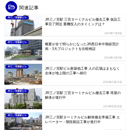
関連記事
JR三ノ宮新駅ビル
JR三ノ宮駅 三宮ターミナルビル撤去工事 仮設工
事完了間近 重機投入のタイミングは？
2019年7月8日
JR三ノ宮新駅ビル
概要が全て明らかになったJR西日本中期経営計
画・3大プロジェクトを比較検証
2022年4月9日
JR三ノ宮新駅ビル
JR三ノ宮駅ビル新築他工事 人の広場はまもなく
全体が地上階の工事へ移行
2026年5月21日
JR三ノ宮新駅ビル
JR三ノ宮駅 三宮ターミナルビル撤去工事 塔屋の
解体が進行中
2019年8月26日
JR三ノ宮新駅ビル
JR三ノ宮駅ターミナルビル解体撤去準備工事 エ
レベーター・階段新設工事が進行中