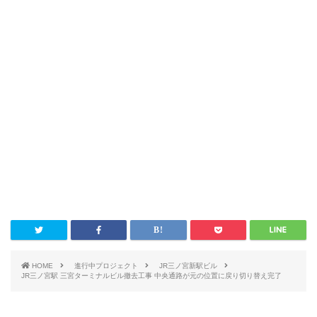
HOME
進行中プロジェクト
JR三ノ宮新駅ビル
JR三ノ宮駅 三宮ターミナルビル撤去工事 中央通路が元の位置に戻り切り替え完了