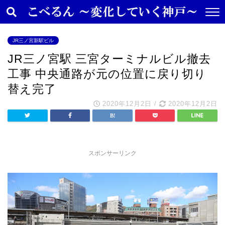
JR三ノ宮新駅ビル
JR三ノ宮駅 三宮ターミナルビル撤去
工事 中央通路が元の位置に戻り切り
替え完了
2020年12月2日
/
2020年12月2日
スポンサーリンク