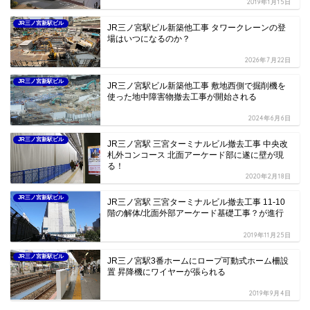
2019年1月15日
JR三ノ宮新駅ビル
JR三ノ宮駅ビル新築他工事 タワークレーンの登
場はいつになるのか？
2026年7月22日
JR三ノ宮新駅ビル
JR三ノ宮駅ビル新築他工事 敷地西側で掘削機を
使った地中障害物撤去工事が開始される
2024年6月6日
JR三ノ宮新駅ビル
JR三ノ宮駅 三宮ターミナルビル撤去工事 中央改
札外コンコース 北面アーケード部に遂に壁が現
る！
2020年2月18日
JR三ノ宮新駅ビル
JR三ノ宮駅 三宮ターミナルビル撤去工事 11-10
階の解体/北面外部アーケード基礎工事？が進行
2019年11月25日
JR三ノ宮新駅ビル
JR三ノ宮駅3番ホームにロープ可動式ホーム柵設
置 昇降機にワイヤーが張られる
2019年9月4日