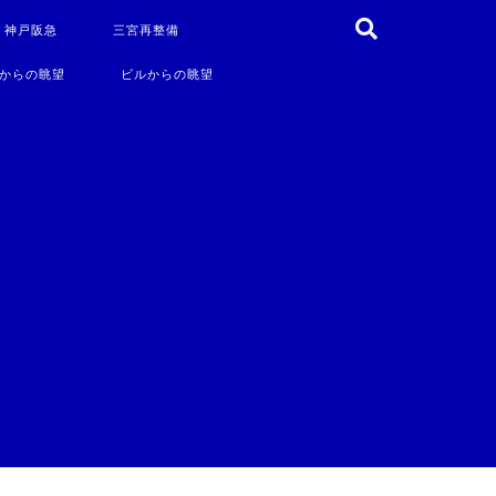
・神戸阪急
三宮再整備
からの眺望
ビルからの眺望