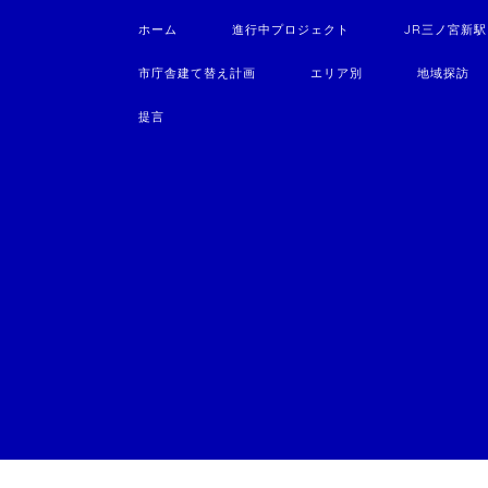
ホーム
進行中プロジェクト
JR三ノ宮新
市庁舎建て替え計画
エリア別
地域探訪
提言