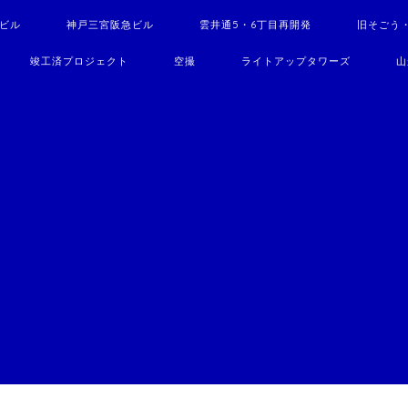
駅ビル
神戸三宮阪急ビル
雲井通5・6丁目再開発
旧そごう
竣工済プロジェクト
空撮
ライトアップタワーズ
山