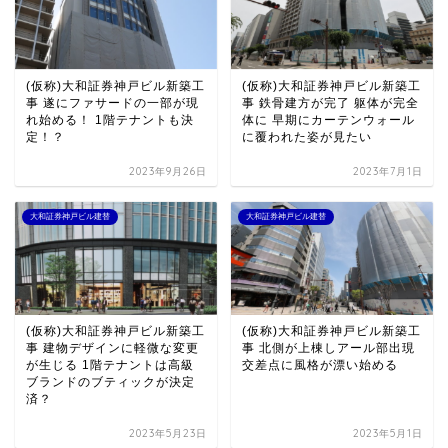
(仮称)大和証券神戸ビル新築工
(仮称)大和証券神戸ビル新築工
事 遂にファサードの一部が現
事 鉄骨建方が完了 躯体が完全
れ始める！ 1階テナントも決
体に 早期にカーテンウォール
定！？
に覆われた姿が見たい
2023年9月26日
2023年7月1日
大和証券神戸ビル建替
大和証券神戸ビル建替
(仮称)大和証券神戸ビル新築工
(仮称)大和証券神戸ビル新築工
事 建物デザインに軽微な変更
事 北側が上棟しアール部出現
が生じる 1階テナントは高級
交差点に風格が漂い始める
ブランドのブティックが決定
済？
2023年5月23日
2023年5月1日