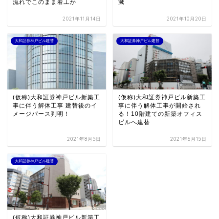
流れでこのまま着工か
滅
2021年11月14日
2021年10月20日
大和証券神戸ビル建替
大和証券神戸ビル建替
(仮称)大和証券神戸ビル新築工
(仮称)大和証券神戸ビル新築工
事に伴う解体工事 建替後のイ
事に伴う解体工事が開始され
メージパース判明！
る！10階建ての新築オフィス
ビルへ建替
2021年8月5日
2021年6月15日
大和証券神戸ビル建替
(仮称)大和証券神戸ビル新築工