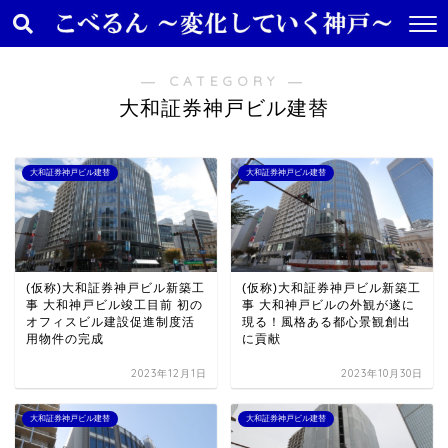
― CATEGORY ―
大和証券神戸ビル建替
大和証券神戸ビル建替
大和証券神戸ビル建替
(仮称)大和証券神戸ビル新築工
(仮称)大和証券神戸ビル新築工
事 大和神戸ビル竣工目前 初の
事 大和神戸ビルの外観が遂に
オフィスビル建設促進制度活
現る！風格ある都心景観創出
用物件の完成
に貢献
2023年12月1日
2023年10月30日
大和証券神戸ビル建替
大和証券神戸ビル建替