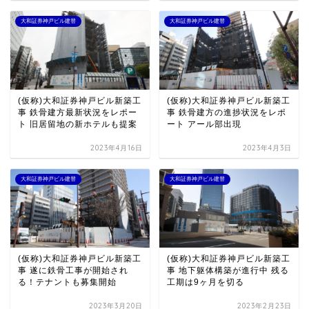
大和証券神戸ビル建替
大和証券神戸ビル建替
(仮称)大和証券神戸ビル新築工
(仮称)大和証券神戸ビル新築工
事 鉄骨建方最新状況をレポー
事 鉄骨建方の進捗状況をレポ
ト 旧居留地の新ホテルも提案
ート アール部出現
2023年4月16日
2023年4月3日
大和証券神戸ビル建替
大和証券神戸ビル建替
(仮称)大和証券神戸ビル新築工
(仮称)大和証券神戸ビル新築工
事 遂に鉄骨工事が開始され
事 地下躯体構築が進行中 残る
る！テナントも募集開始
工期は9ヶ月を切る
2023年3月20日
2023年2月23日