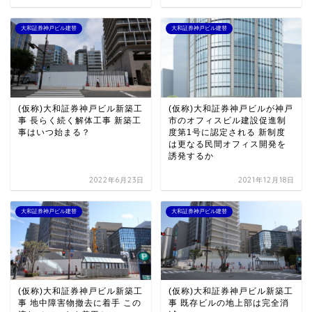
大和証券神戸ビル建替
大和証券神戸ビル建替
(仮称)大和証券神戸ビル新築工
(仮称)大和証券神戸ビルが神戸
事 長らく続く解体工事 新築工
市のオフィスビル建設促進制
事はいつ始まる？
度第1号に認定される 新制度
は更なる民間オフィス開発を
誘発するか
2022年6月23日
2021年12月18日
大和証券神戸ビル建替
大和証券神戸ビル建替
(仮称)大和証券神戸ビル新築工
(仮称)大和証券神戸ビル新築工
事 地中障害物撤去に着手 この
事 既存ビルの地上部は完全消